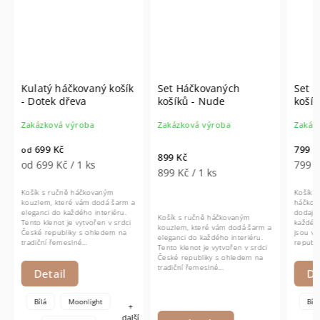
Kulatý háčkovaný košík
Set Háčkovaných
Set H
- Dotek dřeva
košíků - Nude
košíků
Zakázková výroba
Zakázková výroba
Zakázk
699 Kč
799 Kč
od
899 Kč
od 699 Kč / 1 ks
799 Kč
899 Kč / 1 ks
Košík s ručně háčkovaným
Košík a 
kouzlem, které vám dodá šarm a
háčkova
eleganci do každého interiéru.
dodají š
Košík s ručně háčkovaným
Tento klenot je vytvořen v srdci
každého 
kouzlem, které vám dodá šarm a
České republiky s ohledem na
jsou vyt
eleganci do každého interiéru.
tradiční řemeslné...
republik
Tento klenot je vytvořen v srdci
řemeslné
České republiky s ohledem na
tradiční řemeslné...
Detail
Det
Bílá
Moonlight
Bílá
+
další