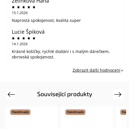
Zelinkova Hana
15.1.2026
Naprostá spokojenost, kvalita super
Lucie Špiková
14.1.2026
Krásné košíčky, rychlé dodání i s malým dárečkem,
obrovská spokojenost.
Zobrazit další hodnocení
Související produkty
Previous
Next
Handmade
Handmade
Hand