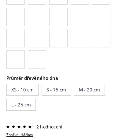
Průměr dřevěného dna
XS - 10 cm
S - 15 cm
M - 20 cm
L - 25 cm
2 hodnocení
Značka:
Háčkov