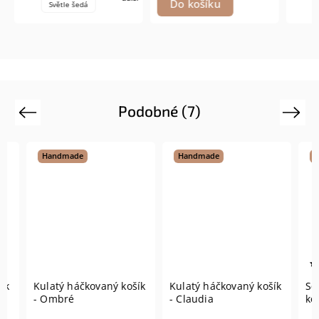
Do košíku
Světle šedá
Podobné (7)
Previous
Next
Handmade
Handmade
Hand
Kulatý háčkovaný košík
Kulatý háčkovaný košík
Set H
- Ombré
- Claudia
košíků