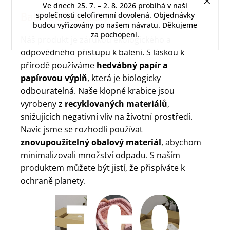
Ve dnech 25. 7. – 2. 8. 2026 probíhá v naší
Balíme ekologicky
společnosti celofiremní dovolená. Objednávky
budou vyřizovány po našem návratu. Děkujeme
za pochopení.
Náš produkt je zárukou ekologického a
odpovědného přístupu k balení. S láskou k
přírodě používáme
hedvábný papír a
papírovou výplň
, která je biologicky
odbouratelná. Naše klopné krabice jsou
vyrobeny z
recyklovaných materiálů
,
snižujících negativní vliv na životní prostředí.
Navíc jsme se rozhodli používat
znovupoužitelný obalový materiál
, abychom
minimalizovali množství odpadu. S naším
produktem můžete být jistí, že přispíváte k
ochraně planety.