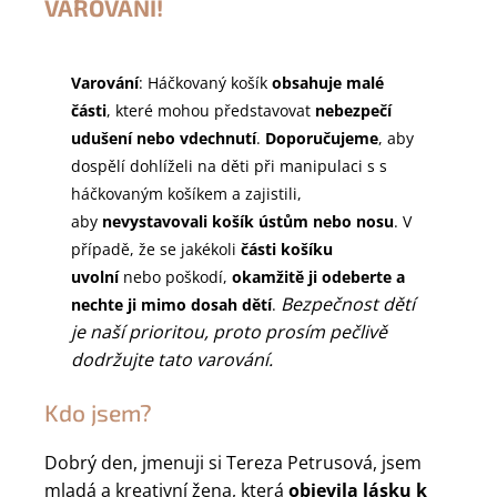
VAROVÁNÍ!
Varování
: Háčkovaný košík
obsahuje malé
části
, které mohou představovat
nebezpečí
udušení nebo vdechnutí
.
Doporučujeme
, aby
dospělí dohlíželi na děti při manipulaci s s
háčkovaným košíkem a zajistili,
aby
nevystavovali košík ústům nebo nosu
. V
případě, že se jakékoli
části košíku
uvolní
nebo poškodí,
okamžitě ji odeberte a
Bezpečnost dětí
nechte ji mimo dosah dětí
.
je naší prioritou, proto prosím pečlivě
dodržujte tato varování.
Kdo jsem?
Dobrý den, jmenuji si Tereza Petrusová, jsem
mladá a kreativní žena, která
objevila lásku k