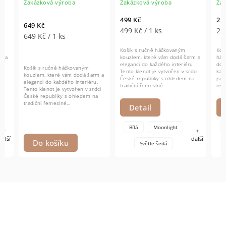
Zakázková výroba
Zakázková výroba
Zakázk
499 Kč
2 199 
649 Kč
499 Kč / 1 ks
2 199 
649 Kč / 1 ks
Košík s ručně háčkovaným
Košík a 
kouzlem, které vám dodá šarm a
háčkova
eleganci do každého interiéru.
dodají š
Košík s ručně háčkovaným
Tento klenot je vytvořen v srdci
každého 
kouzlem, které vám dodá šarm a
České republiky s ohledem na
jsou vyt
eleganci do každého interiéru.
tradiční řemeslné...
republik
Tento klenot je vytvořen v srdci
řemeslné
České republiky s ohledem na
tradiční řemeslné...
Detail
Det
Bílá
Moonlight
Bílá
+
další
Do košíku
Světle šedá