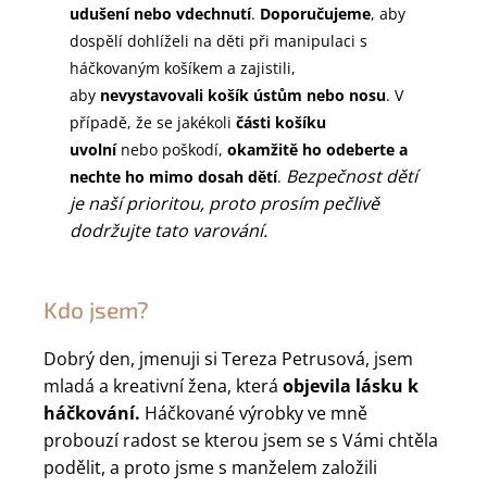
udušení nebo vdechnutí
.
Doporučujeme
, aby
dospělí dohlíželi na děti při manipulaci s
háčkovaným košíkem a zajistili,
aby
nevystavovali košík ústům nebo nosu
. V
případě, že se jakékoli
části košíku
uvolní
nebo poškodí,
okamžitě ho odeberte a
Bezpečnost dětí
nechte ho mimo dosah dětí
.
je naší prioritou, proto prosím pečlivě
dodržujte tato varování.
Kdo jsem?
Dobrý den, jmenuji si Tereza Petrusová, jsem
mladá a kreativní žena, která
objevila lásku k
háčkování.
Háčkované výrobky ve mně
probouzí radost se kterou jsem se s Vámi chtěla
podělit, a proto jsme s manželem založili