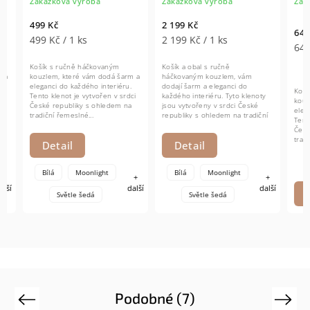
Zakázková výroba
Zakázková výroba
Zakázk
499 Kč
2 199 Kč
649 Kč
499 Kč / 1 ks
2 199 Kč / 1 ks
649 Kč
Košík s ručně háčkovaným
Košík a obal s ručně
kouzlem, které vám dodá šarm a
háčkovaným kouzlem, vám
eleganci do každého interiéru.
dodají šarm a eleganci do
Košík s
Tento klenot je vytvořen v srdci
každého interiéru. Tyto klenoty
kouzlem
České republiky s ohledem na
jsou vytvořeny v srdci České
eleganci
tradiční řemeslné...
republiky s ohledem na tradiční
Tento kl
řemeslné...
České r
tradiční
Detail
Detail
Bílá
Moonlight
Bílá
Moonlight
+
+
další
další
Do
Světle šedá
Světle šedá
Podobné (7)
Previous
Next