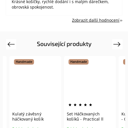
Krásné košíčky, rychlé dodání i s malým dárečkem,
obrovská spokojenost.
Zobrazit další hodnocení
Související produkty
Previous
Next
Handmade
Handmade
Hand
Kulatý závěsný
Set Háčkovaných
Kulat
háčkovaný košík
košíků - Practical ll
- Omb