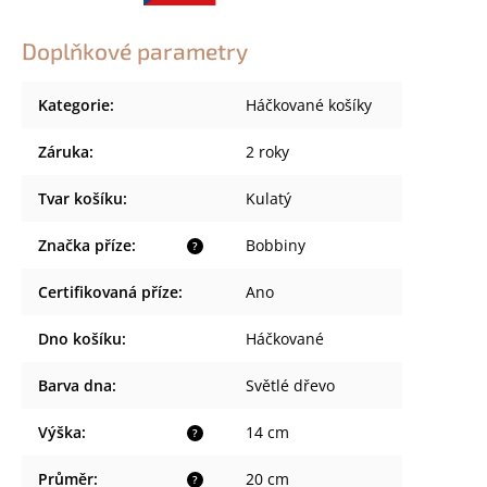
Doplňkové parametry
Kategorie
:
Háčkované košíky
Záruka
:
2 roky
Tvar košíku
:
Kulatý
Značka příze
:
Bobbiny
?
Certifikovaná příze
:
Ano
Dno košíku
:
Háčkované
Barva dna
:
Světlé dřevo
Výška
:
14 cm
?
Průměr
:
20 cm
?