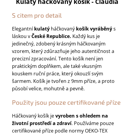
Kulatý háčkovaný košík - Claudia
S citem pro detail
Elegantní
kulatý
háčkovaný
košík
vyráběný
s
láskou v
České Republice.
Každý kus je
jedinečný, zdobený krásným háčkovaným
vzorem, který zdůrazňuje jeho autentičnost a
precizní zpracování. Tento košík není jen
praktickým doplňkem, ale také vkusným
kouskem ruční práce, který okouzlí svým
šarmem. Košík je tvořen z 9mm příze, a proto
působí velice, mohutně a pevně.
Použity jsou pouze certifikované příze
Háčkovaný košík je
vyroben s ohledem na
životní prostředí a zdraví
. Používáme pouze
certifikované příze podle normy OEKO-TEX