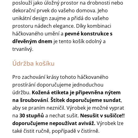
poslouží jako úložný prostor na drobnosti nebo
dekorační prvek do vašeho domova. Jeho
unikátní design zaujme a přidá do vašeho
prostoru nádech elegance. Díky kombinaci
háčkovaného umění a
pevné konstrukce s
dřevěným dnem
je tento košík odolný a
trvanlivý.
Údržba košíku
Pro zachování krásy tohoto háčkovaného
prostírání doporučujeme jednoduchou
údržbu.
Kožená etiketa je připevněna nýtem
na šroubování
.
Štítek doporučujeme sundat
,
aby se praním nezničil. Výrobek je možné vyprat
na
30 stupňů
a nechat sušit.
Nesušit v sušičce!!
doporučujeme
nepoužívat aviváž.
Výrobek lze
také čistit ručně, popřípadě v čistírně.