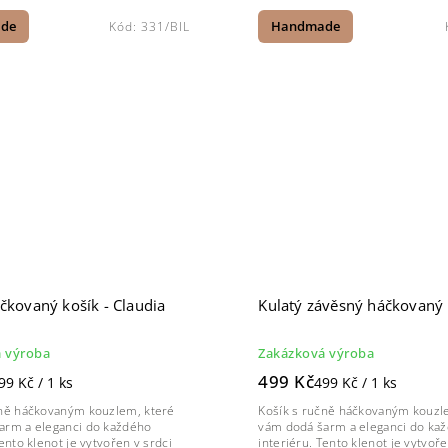
de
Kód:
331/BIL
Handmade
čkovaný košík - Claudia
Kulatý závěsný háčkovaný 
 výroba
Zakázková výroba
499 Kč
99 Kč / 1 ks
499 Kč / 1 ks
čně háčkovaným kouzlem, které
Košík s ručně háčkovaným kouzl
arm a eleganci do každého
vám dodá šarm a eleganci do ka
Tento klenot je vytvořen v srdci
interiéru. Tento klenot je vytvoře