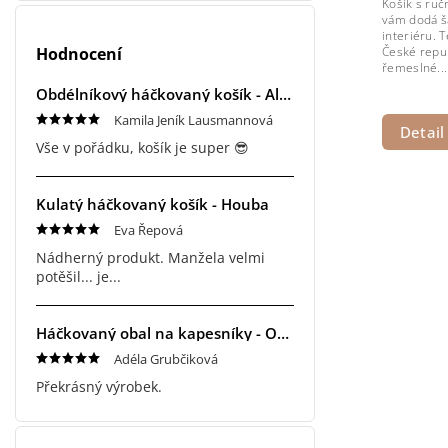
Košík s ru
vám dodá š
interiéru. 
Hodnocení
České repub
řemeslné...
Obdélníkový háčkovaný košík - Alex
Kamila Jeník Lausmannová
Detail
Vše v pořádku, košík je super 😎
Kulatý háčkovaný košík - Houba
Eva Řepová
Nádherný produkt. Manžela velmi
potěšil... je...
Háčkovaný obal na kapesníky - Original
Adéla Grubčiková
Překrásný výrobek.