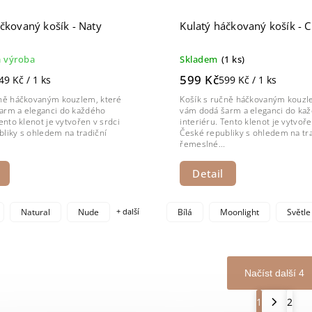
čkovaný košík - Naty
Kulatý háčkovaný košík - C
 výroba
Skladem
(1 ks)
599 Kč
49 Kč / 1 ks
599 Kč / 1 ks
čně háčkovaným kouzlem, které
Košík s ručně háčkovaným kouzl
arm a eleganci do každého
vám dodá šarm a eleganci do ka
Tento klenot je vytvořen v srdci
interiéru. Tento klenot je vytvoře
liky s ohledem na tradiční
České republiky s ohledem na tra
řemeslné...
Detail
Natural
Nude
+ další
Bílá
Moonlight
Světle
Načíst další 4
1
2