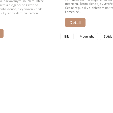
čně háčkovaným kouzlem, které
interiéru. Tento klenot je vytvoře
arm a eleganci do každého
České republiky s ohledem na tra
Tento klenot je vytvořen v srdci
řemeslné...
liky s ohledem na tradiční
Detail
Bílá
Moonlight
Světle