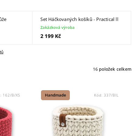
ůže
Set Háčkovaných košíků - Practical ll
Zakázková výroba
2 199 Kč
tů
16
položek celkem
d:
162/B/XS
Handmade
Kód:
337/BIL