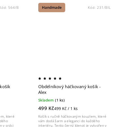
Kód:
564/B
Handmade
Kód:
231/BIL
košík
Obdélníkový háčkovaný košík -
Alex
Skladem
(1 ks)
499 Kč
499 Kč / 1 ks
em, které
Košík s ručně háčkovaným kouzlem, které
ždého
vám dodá šarm a eleganci do každého
n v srdci
interiéru. Tento černý klenot je vytvořen v