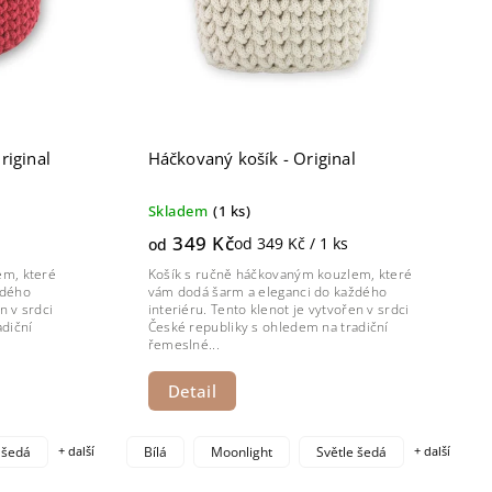
riginal
Háčkovaný košík - Original
Skladem
(1 ks)
349 Kč
od 349 Kč / 1 ks
od
em, které
Košík s ručně háčkovaným kouzlem, které
ždého
vám dodá šarm a eleganci do každého
n v srdci
interiéru. Tento klenot je vytvořen v srdci
diční
České republiky s ohledem na tradiční
řemeslné...
Detail
 šedá
+ další
Bílá
Moonlight
Světle šedá
+ další