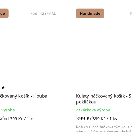
de
Kód:
423/MAL
Handmade
áčkovaný košík - Houba
Kulatý háčkovaný košík - S
pokličkou
 výroba
Zakázková výroba
Kč
399 Kč
od 399 Kč / 1 ks
399 Kč / 1 ks
Košík s ručně háčkovaným kouzl
vám dodá šarm a eleganci do ka