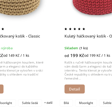
čkovaný košík - Classic
Kulatý háčkovaný košík - O
 výroba
Skladem
(1 ks)
Kč
199 Kč
od 149 Kč / 1 ks
od 199 Kč / 1 ks
od
čně háčkovaným kouzlem, které
Košík s ručně háčkovaným kouzl
arm a eleganci do každého
vám dodá šarm a eleganci do ka
Tento klenot je vytvořen v srdci
interiéru. Tento klenot je vytvoře
liky s ohledem na tradiční
České republiky s ohledem na tra
řemeslné...
Detail
oonlight
Světle šedá
+ další
Bílá
Moonlight
Světle