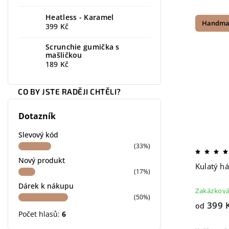
Heatless - Karamel
Handma
399 Kč
Scrunchie gumička s
mašličkou
189 Kč
CO BY JSTE RADĚJI CHTĚLI?
Dotazník
Slevový kód
(33%)
Nový produkt
Kulatý h
(17%)
Dárek k nákupu
Zakázková
(50%)
399 
od
Počet hlasů:
6