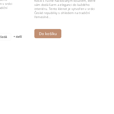
Košík s ručně háčkovaným kouzlem, které
n v srdci
vám dodá šarm a eleganci do každého
diční
interiéru. Tento klenot je vytvořen v srdci
České republiky s ohledem na tradiční
řemeslné...
Do košíku
 šedá
+ další