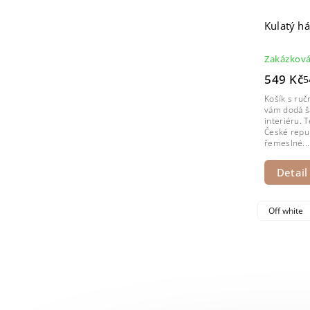
Kulatý há
Zakázková
549 Kč
5
Košík s ru
vám dodá š
interiéru. 
České repub
řemeslné...
Detail
Off white