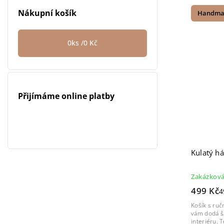
Nákupní košík
Handma
0
ks /
0 Kč
Přijímáme online platby
Kulatý há
Zakázková
499 Kč
4
Košík s ru
vám dodá š
interiéru. 