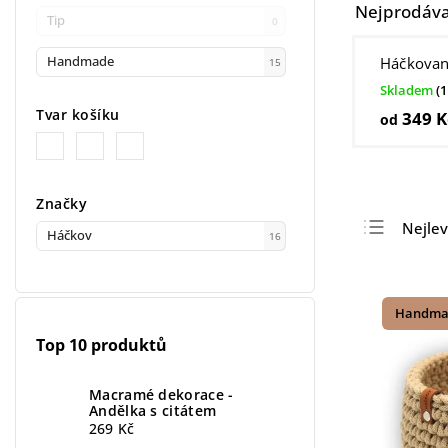
Nejprodáva
Tip
0
Háčkovaný
Handmade
15
Skladem
(1
Tvar košíku
349 K
od
Značky
Nejlev
Háčkov
16
Nejdra
Nejpr
Handma
Abece
Top 10 produktů
Macramé dekorace -
Andělka s citátem
269 Kč