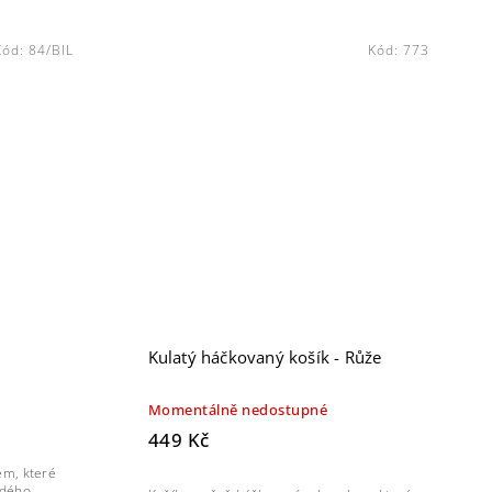
Kód:
84/BIL
Kód:
773
Kulatý háčkovaný košík - Růže
Momentálně nedostupné
449 Kč
em, které
ždého