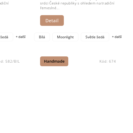
diční
srdci České republiky s ohledem na tradiční
řemeslné...
Detail
 šedá
+ další
Bílá
Moonlight
Světle šedá
+ další
ód:
582/BIL
Handmade
Kód:
674