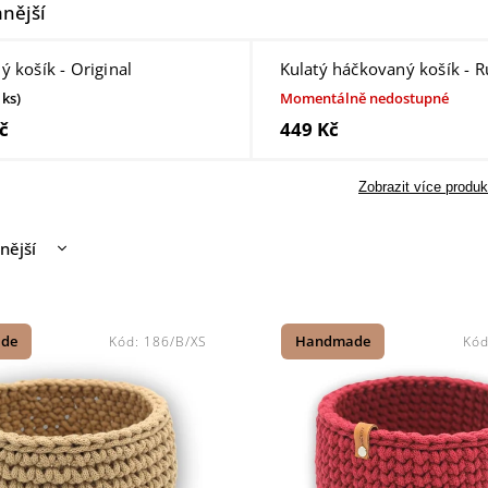
nější
 košík - Original
Kulatý háčkovaný košík - R
 ks)
Momentálně nedostupné
č
449 Kč
Zobrazit více produk
nější
žší
odávanější
de
Kód:
186/B/XS
Handmade
Kó
dně