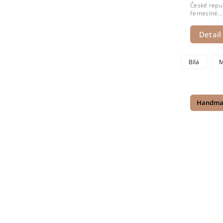
České repub
řemeslné...
Detail
Bílá
M
Handma