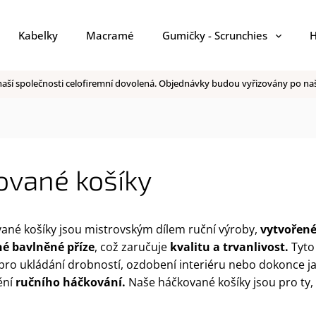
Kabelky
Macramé
Gumičky - Scrunchies
H
 v naší společnosti celofiremní dovolená. Objednávky budou vyřizovány po 
ované košíky
ané košíky jsou mistrovským dílem ruční výroby,
vytvořené 
né bavlněné příze
, což zaručuje
kvalitu a trvanlivost.
Tyto 
 pro ukládání drobností, ozdobení interiéru nebo dokonce ja
ění
ručního háčkování.
Naše háčkované košíky jsou pro ty, 