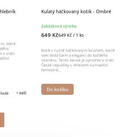
hlebník
Kulatý háčkovaný košík - Ombré
Zakázková výroba
649 Kč
649 Kč / 1 ks
em, které
ždého
Košík s ručně háčkovaným kouzlem, které
n v srdci
vám dodá šarm a eleganci do každého
diční
interiéru. Tento klenot je vytvořen v srdci
České republiky s ohledem na tradiční
řemeslné...
Do košíku
 šedá
+ další