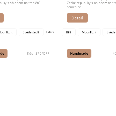
liky s ohledem na tradiční
České republiky s ohledem na tra
řemeslné...
Detail
oonlight
Světle šedá
+ další
Bílá
Moonlight
Světle
de
Kód:
570/OFF
Handmade
K