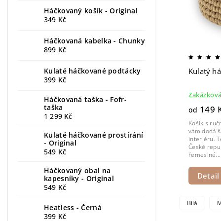
Háčkovaný košík - Original
349 Kč
Háčkovaná kabelka - Chunky
899 Kč
Kulaté háčkované podtácky
Kulatý há
399 Kč
Zakázková
Háčkovaná taška - Fofr-
taška
149 
od
1 299 Kč
Košík s ru
vám dodá š
Kulaté háčkované prostírání
interiéru. 
- Original
České repub
549 Kč
řemeslné...
Háčkovaný obal na
Detail
kapesníky - Original
549 Kč
Bílá
M
Heatless - Černá
399 Kč