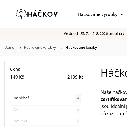
Háčkované výrobky
Ve dnech 25. 7. – 2. 8. 2026 probíhá
Domů
/
Háčkované výrobky
/
Háčkované košíky
Háčk
Cena
149
Kč
2199
Kč
Naše háčkov
Na skladě
4
certifikova
Jsou ideální
Akce
0
důkaz o um
Novinka
0