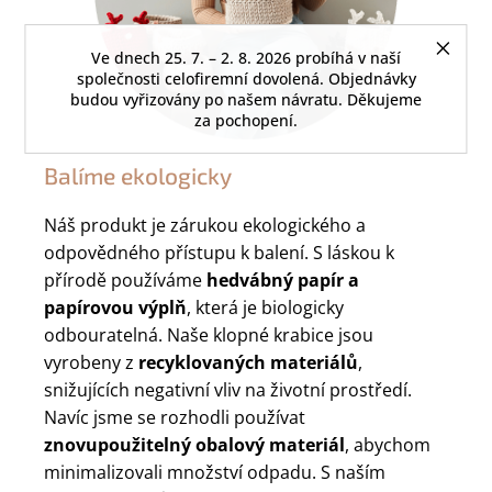
Ve dnech 25. 7. – 2. 8. 2026 probíhá v naší
společnosti celofiremní dovolená. Objednávky
budou vyřizovány po našem návratu. Děkujeme
za pochopení.
Balíme ekologicky
Náš produkt je zárukou ekologického a
odpovědného přístupu k balení. S láskou k
přírodě používáme
hedvábný papír a
papírovou výplň
, která je biologicky
odbouratelná. Naše klopné krabice jsou
vyrobeny z
recyklovaných materiálů
,
snižujících negativní vliv na životní prostředí.
Navíc jsme se rozhodli používat
znovupoužitelný obalový materiál
, abychom
minimalizovali množství odpadu. S naším