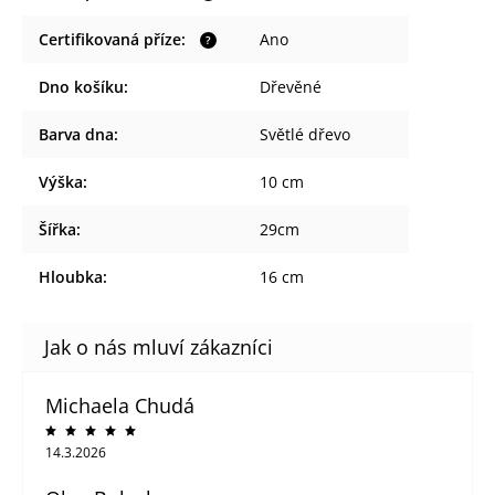
Certifikovaná příze
:
Ano
?
Dno košíku
:
Dřevěné
Barva dna
:
Světlé dřevo
Výška
:
10 cm
Šířka
:
29cm
Hloubka
:
16 cm
Michaela Chudá
14.3.2026