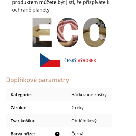
produktem můžete být jistí, že přispíváte k
ochraně planety.
Doplňkové parametry
Kategorie
:
Háčkované košíky
Záruka
:
2 roky
Tvar košíku
:
Obdélníkový
Barva příze
:
Černá
?