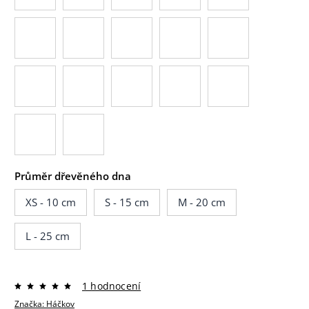
Průměr dřevěného dna
XS - 10 cm
S - 15 cm
M - 20 cm
L - 25 cm
1 hodnocení
Značka:
Háčkov