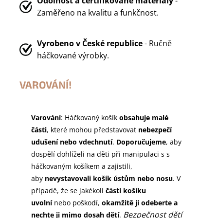
Odolnost a certifikované materiály
-
Zaměřeno na kvalitu a funkčnost.
Vyrobeno v
České republice
- Ručně
háčkované výrobky.
VAROVÁNÍ!
Varování
: Háčkovaný košík
obsahuje malé
části
, které mohou představovat
nebezpečí
udušení nebo vdechnutí
.
Doporučujeme
, aby
dospělí dohlíželi na děti při manipulaci s s
háčkovaným košíkem a zajistili,
aby
nevystavovali košík ústům nebo nosu
. V
případě, že se jakékoli
části košíku
uvolní
nebo poškodí,
okamžitě ji odeberte a
Bezpečnost dětí
nechte ji mimo dosah dětí
.