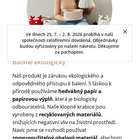
Ve dnech 25. 7. – 2. 8. 2026 probíhá v naší
společnosti celofiremní dovolená. Objednávky
budou vyřizovány po našem návratu. Děkujeme
za pochopení.
Balíme ekologicky
Náš produkt je zárukou ekologického a
odpovědného přístupu k balení. S láskou k
přírodě používáme
hedvábný papír a
papírovou výplň
, která je biologicky
odbouratelná. Naše klopné krabice jsou
vyrobeny z
recyklovaných materiálů
,
snižujících negativní vliv na životní prostředí.
Navíc jsme se rozhodli používat
znovupoužitelný obalový materiál
, abychom