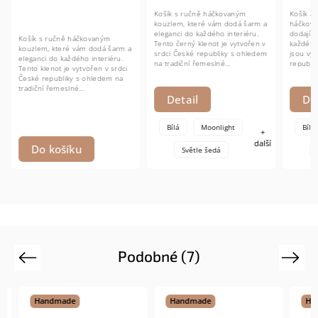
Košík s ručně háčkovaným
Košík a 
kouzlem, které vám dodá šarm a
háčkova
eleganci do každého interiéru.
dodají š
Košík s ručně háčkovaným
Tento černý klenot je vytvořen v
každého 
kouzlem, které vám dodá šarm a
srdci České republiky s ohledem
jsou vyt
eleganci do každého interiéru.
na tradiční řemeslné...
republik
Tento klenot je vytvořen v srdci
řemeslné
České republiky s ohledem na
tradiční řemeslné...
Detail
Det
Bílá
Moonlight
Bílá
+
další
Do košíku
Světle šedá
Podobné (7)
Previous
Next
Handmade
Handmade
Hand