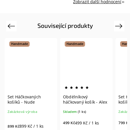
Zobrazit další hodnocení
Související produkty
Previous
Next
Handmade
Handmade
Hand
Set Háčkovaných
Obdélníkový
Set H
košíků - Nude
háčkovaný košík - Alex
košíků
Zakázková výroba
Skladem
(1 ks)
Zakázk
499 Kč / 1 ks
499 Kč
799 Kč
899 Kč / 1 ks
899 Kč