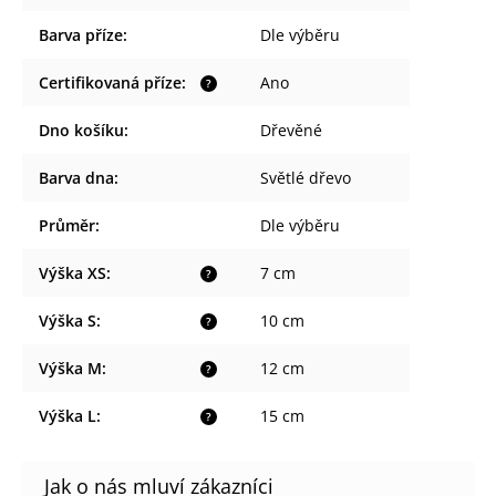
Barva příze
:
Dle výběru
Certifikovaná příze
:
Ano
?
Dno košíku
:
Dřevěné
Barva dna
:
Světlé dřevo
Průměr
:
Dle výběru
Výška XS
:
7 cm
?
Výška S
:
10 cm
?
Výška M
:
12 cm
?
Výška L
:
15 cm
?