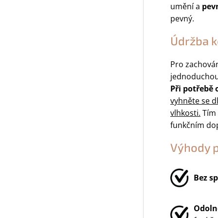
umění a
pev
pevný.
Údržba k
Pro zachová
jednoduchou
Při potřebě
vyhněte se 
vlhkosti.
Tím 
funkčním do
Výhody 
Bez sp
Odolno