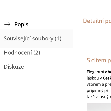
Detailní p
Popis
Související soubory (1)
Hodnocení (2)
S citem p
Diskuze
Elegantní
ob
láskou v
Čes
vzorem a pr
příjemný pří
také vkusným