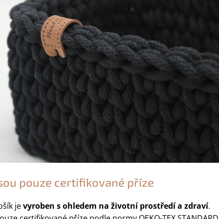
sou pouze certifikované příze
šík je
vyroben s ohledem na životní prostředí a zdraví
.
ouze certifikované příze podle normy OEKO-TEX STANDARD