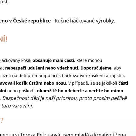
ost.
eno v
České republice
- Ručně háčkované výrobky.
Í!
 Háčkovaný košík
obsahuje malé části
, které mohou
at
nebezpečí udušení nebo vdechnutí
.
Doporučujeme
, aby
líželi na děti při manipulaci s háčkovaným košíkem a zajistili,
avovali košík ústům nebo nosu
. V případě, že se jakékoli
části
lní
nebo poškodí,
okamžitě ho odeberte a nechte ho mimo
Bezpečnost dětí je naší prioritou, proto prosím pečlivě
.
 tato varování.
?
menuji si Tereza Petrusová, jsem mladá a kreativní žena,