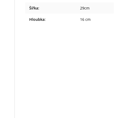
Šířka
:
29cm
Hloubka
:
16 cm