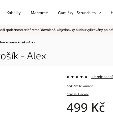
Kabelky
Macramé
Gumičky - Scrunchies
H
 v naší společnosti celofiremní dovolená. Objednávky budou vyřizovány po 
háčkovaný košík - Alex
ošík - Alex
2 hodnocení
Kód:
Zvolte variantu
Značka:
Háčkov
499 Kč