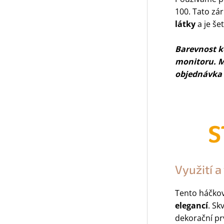
100. Tato zá
látky
a je šet
Barevnost ko
monitoru. M
objednávka n
Využití 
Tento háčkova
elegancí
. Sk
dekorační p