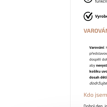
funkčn
Vyrob
VAROVÁN
Varování
:
představov
dospělí doh
aby
nevyst
košíku uvo
dosah dětí
dodržujte
Kdo jsem
Dobrý den, j