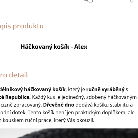
opis produktu
Háčkovaný košík - Alex
ro detail
délníkový háčkovaný košík
, který je
ručně vyráběný
s
ké Republice.
Každý kus je jedinečný, zdobený háčkovaným
ecizně zpracovaný.
Dřevěné dno
dodává košíku stabilitu a
rodní dotek. Tento košík není jen praktickým doplňkem, ale
 kouskem ruční práce, který Vás okouzlí.