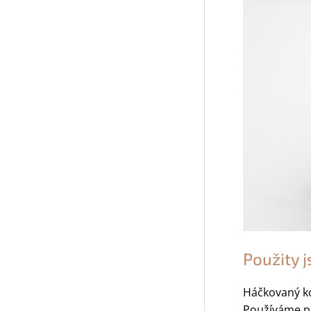
Použity j
Háčkovaný ko
Používáme p