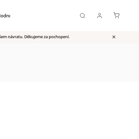
odnocení obchodu
Moje objednávka
našem návratu. Děkujeme za pochopení.