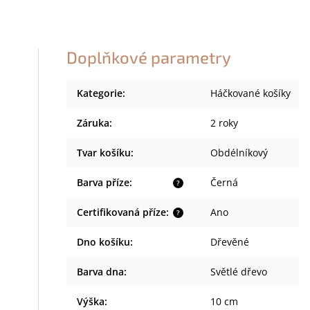
Doplňkové parametry
Kategorie
:
Háčkované košíky
Záruka
:
2 roky
Tvar košíku
:
Obdélníkový
Barva příze
:
Černá
?
Certifikovaná příze
:
Ano
?
Dno košíku
:
Dřevěné
Barva dna
:
Světlé dřevo
Výška
:
10 cm