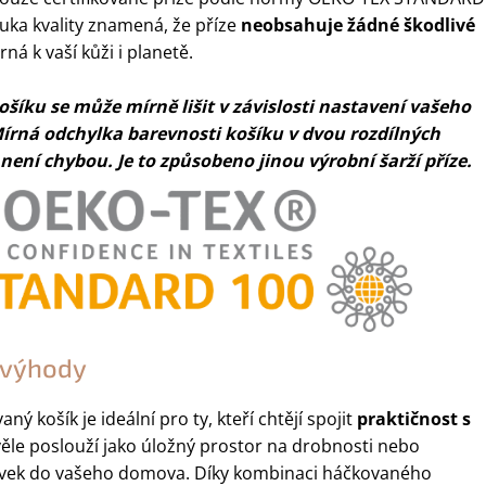
ruka kvality znamená, že příze
neobsahuje žádné škodlivé
rná k vaší kůži i planetě.
šíku se může mírně lišit v závislosti nastavení vašeho
írná odchylka barevnosti košíku v dvou rozdílných
ení chybou. Je to způsobeno jinou výrobní šarží příze.
a výhody
ný košík je ideální pro ty, kteří chtějí spojit
praktičnost s
věle poslouží jako úložný prostor na drobnosti nebo
rvek do vašeho domova. Díky kombinaci háčkovaného