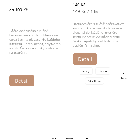
149 Kč
109 Kč
od
149 Kč / 1 ks
Šperkovnička s ručně háčkovaným
kouzlem, která vám dodá šarm a
Háčkovaná vločka s ručně
eleganci do každého interiéru.
háčkovaným kouzlem, která vám
Tento klenot je vytvořen v srdci
dodá šarm a eleganci do každého
České republiky s ohledem na
interiéru. Tento klenot je vytvořen
tradiční řemeslné...
v srdci České republiky s ohledem
na tradiční...
Detail
Ivory
Stone
+
další
Detail
Sky Blue