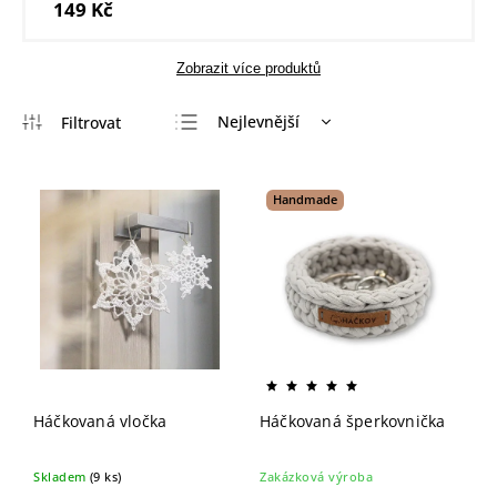
149 Kč
Zobrazit více produktů
Nejlevnější
Nejdražší
Nejprodávanější
Handmade
Abecedně
Háčkovaná vločka
Háčkovaná šperkovnička
Skladem
(9 ks)
Zakázková výroba