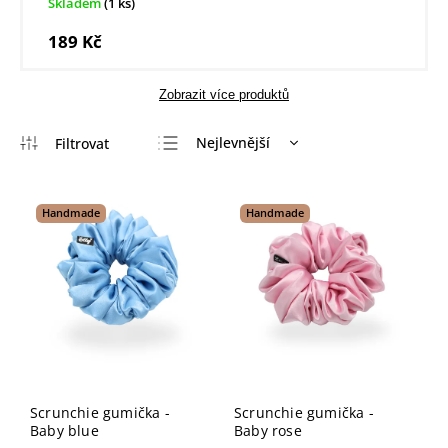
Skladem
(1 ks)
189 Kč
Zobrazit více produktů
Nejlevnější
Nejdražší
Nejprodávanější
Handmade
Handmade
Abecedně
Scrunchie gumička -
Scrunchie gumička -
Baby blue
Baby rose