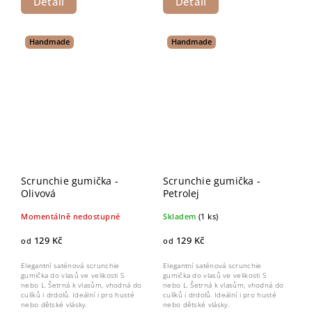
Detail
Detail
Handmade
Handmade
Scrunchie gumička -
Scrunchie gumička -
Olivová
Petrolej
Momentálně nedostupné
Skladem
(1 ks)
129 Kč
129 Kč
od
od
Elegantní saténová scrunchie
Elegantní saténová scrunchie
gumička do vlasů ve velikosti S
gumička do vlasů ve velikosti S
nebo L. Šetrná k vlasům, vhodná do
nebo L. Šetrná k vlasům, vhodná do
culíků i drdolů. Ideální i pro husté
culíků i drdolů. Ideální i pro husté
nebo dětské vlásky.
nebo dětské vlásky.