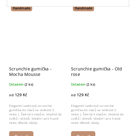
Handmade
Handmade
Scrunchie gumička -
Scrunchie gumička - Old
Mocha Mousse
rose
Skladem
(2 ks)
Skladem
(2 ks)
129 Kč
129 Kč
od
od
Elegantní saténová scrunchie
Elegantní saténová scrunchie
gumička do vlasů ve velikosti S
gumička do vlasů ve velikosti S
nebo L. Šetrná k vlasům, vhodná do
nebo L. Šetrná k vlasům, vhodná do
culíků i drdolů. Ideální i pro husté
culíků i drdolů. Ideální i pro husté
nebo dětské vlásky.
nebo dětské vlásky.