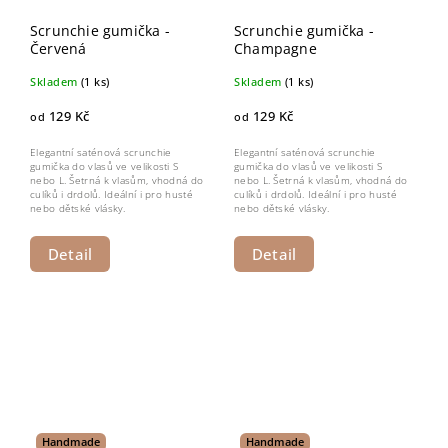
Scrunchie gumička -
Scrunchie gumička -
Červená
Champagne
Skladem
(1 ks)
Skladem
(1 ks)
129 Kč
129 Kč
od
od
Elegantní saténová scrunchie
Elegantní saténová scrunchie
gumička do vlasů ve velikosti S
gumička do vlasů ve velikosti S
nebo L. Šetrná k vlasům, vhodná do
nebo L. Šetrná k vlasům, vhodná do
culíků i drdolů. Ideální i pro husté
culíků i drdolů. Ideální i pro husté
nebo dětské vlásky.
nebo dětské vlásky.
Detail
Detail
Handmade
Handmade