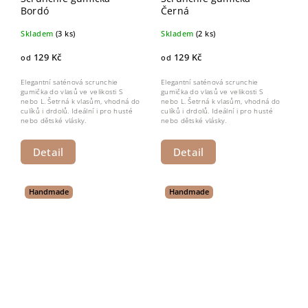
Bordó
Černá
Skladem
(3 ks)
Skladem
(2 ks)
129 Kč
129 Kč
od
od
Elegantní saténová scrunchie
Elegantní saténová scrunchie
gumička do vlasů ve velikosti S
gumička do vlasů ve velikosti S
nebo L. Šetrná k vlasům, vhodná do
nebo L. Šetrná k vlasům, vhodná do
culíků i drdolů. Ideální i pro husté
culíků i drdolů. Ideální i pro husté
nebo dětské vlásky.
nebo dětské vlásky.
Detail
Detail
Handmade
Handmade