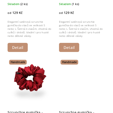
Skladem
(2 ks)
Skladem
(1 ks)
129 Kč
129 Kč
od
od
Elegantní saténová scrunchie
Elegantní saténová scrunchie
gumička do vlasů ve velikosti S
gumička do vlasů ve velikosti S
nebo L. Šetrná k vlasům, vhodná do
nebo L. Šetrná k vlasům, vhodná do
culíků i drdolů. Ideální i pro husté
culíků i drdolů. Ideální i pro husté
nebo dětské vlásky.
nebo dětské vlásky.
Detail
Detail
Handmade
Handmade
Scrunchie gumička -
Scrunchie gumička -