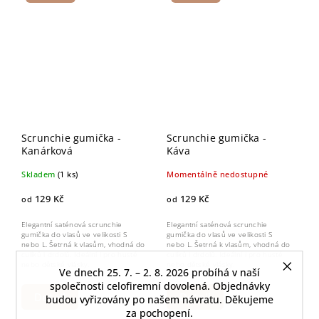
Scrunchie gumička -
Scrunchie gumička -
Kanárková
Káva
Skladem
(1 ks)
Momentálně nedostupné
129 Kč
129 Kč
od
od
Elegantní saténová scrunchie
Elegantní saténová scrunchie
gumička do vlasů ve velikosti S
gumička do vlasů ve velikosti S
nebo L. Šetrná k vlasům, vhodná do
nebo L. Šetrná k vlasům, vhodná do
culíků i drdolů. Ideální i pro husté
culíků i drdolů. Ideální i pro husté
nebo dětské vlásky.
nebo dětské vlásky.
Ve dnech 25. 7. – 2. 8. 2026 probíhá v naší
společnosti celofiremní dovolená. Objednávky
Detail
Detail
budou vyřizovány po našem návratu. Děkujeme
za pochopení.