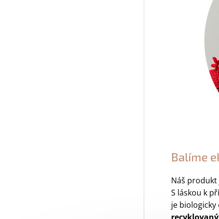
Balíme e
Náš produkt 
S láskou k p
je biologick
recyklovaný