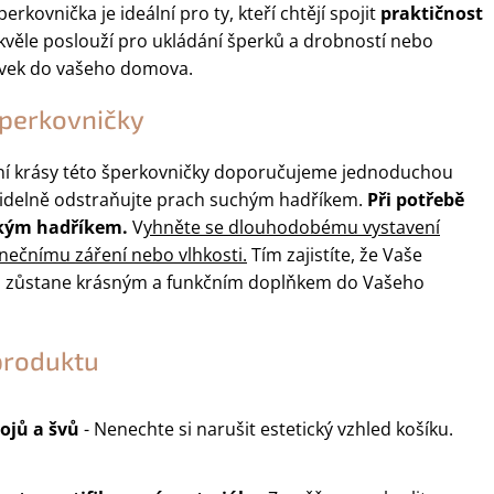
rkovnička je ideální pro ty, kteří chtějí spojit
praktičnost
Skvěle poslouží pro ukládání šperků a drobností nebo
rvek do vašeho domova.
perkovničky
ní krásy této šperkovničky doporučujeme jednoduchou
idelně odstraňujte prach suchým hadříkem.
Při potřebě
hkým hadříkem.
V
yhněte se dlouhodobému vystavení
ečnímu záření nebo vlhkosti.
Tím zajistíte, že Vaše
a zůstane krásným a funkčním doplňkem do Vašeho
produktu
ojů a švů
- Nenechte si narušit estetický vzhled košíku.