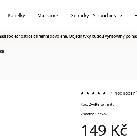
Kabelky
Macramé
Gumičky - Scrunchies
H
 v naší společnosti celofiremní dovolená. Objednávky budou vyřizovány po 
ka
1 hodnocení
Kód:
Zvolte variantu
Značka:
Háčkov
149 Kč