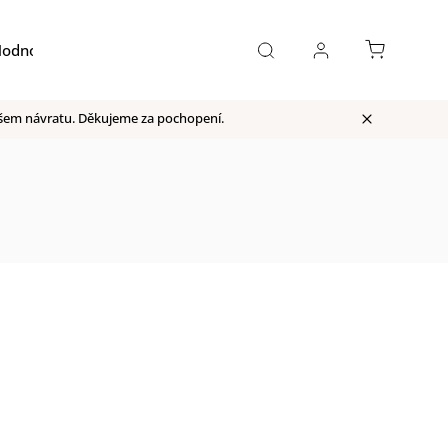
odnocení obchodu
Moje objednávka
našem návratu. Děkujeme za pochopení.