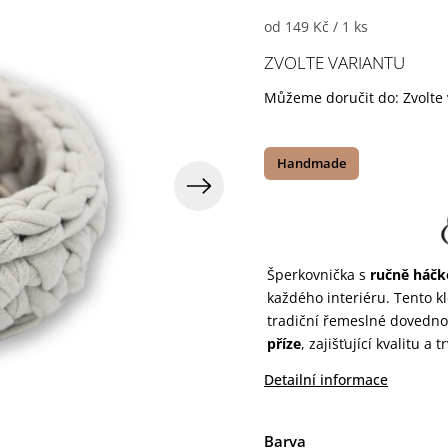
od 149 Kč / 1 ks
ZVOLTE VARIANTU
Můžeme doručit do:
Zvolte
Handmade
Šperkovnička s
ručně háč
každého interiéru. Tento kl
tradiční řemeslné dovednos
příze
, zajišťující kvalitu a t
Detailní informace
Barva