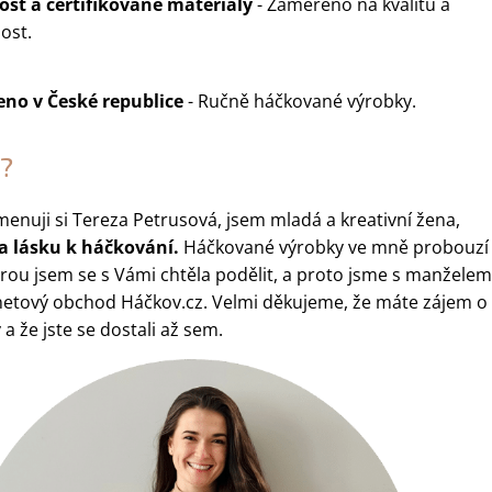
st a certifikované materiály
- Zaměřeno na kvalitu a
ost.
eno v
České republice
- Ručně háčkované výrobky.
?
menuji si Tereza Petrusová, jsem mladá a kreativní žena,
la lásku k háčkování.
Háčkované výrobky ve mně probouzí
erou jsem se s Vámi chtěla podělit, a proto jsme s manželem
ernetový obchod Háčkov.cz. Velmi děkujeme, že máte zájem o
a že jste se dostali až sem.