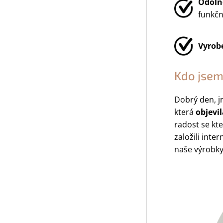
Odolno
funkčn
Vyrob
Kdo jsem
Dobrý den, j
která
objevi
radost se kt
založili int
naše výrobky 