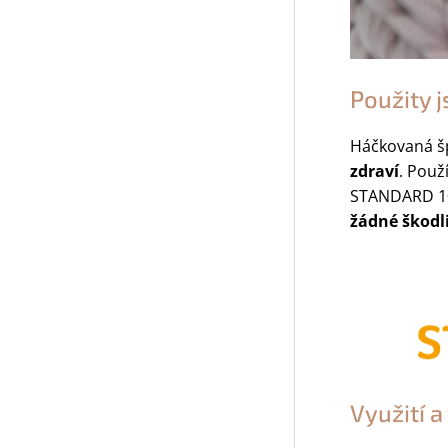
Použity j
Háčkovaná š
zdraví
. Použ
STANDARD 100
žádné škodli
Využití 