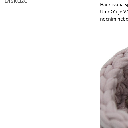
Diskuze
Háčkovaná
š
Umožňuje Vá
nočním nebo 