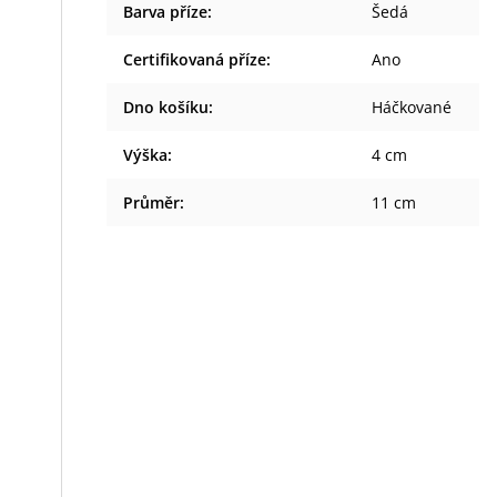
Barva příze
:
Šedá
Certifikovaná příze
:
Ano
Dno košíku
:
Háčkované
Výška
:
4 cm
Průměr
:
11 cm