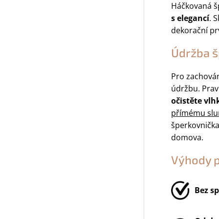
Háčkovaná špe
s elegancí
. 
dekorační p
Údržba š
Pro zachová
údržbu. Prav
očistěte vl
přímému slun
šperkovničk
domova.
Výhody 
Bez sp