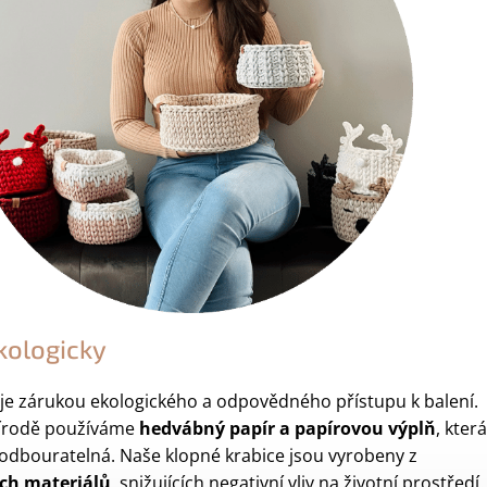
kologicky
je zárukou ekologického a odpovědného přístupu k balení.
řírodě používáme
hedvábný papír a papírovou výplň
, která
y odbouratelná. Naše klopné krabice jsou vyrobeny z
ch materiálů
, snižujících negativní vliv na životní prostředí.