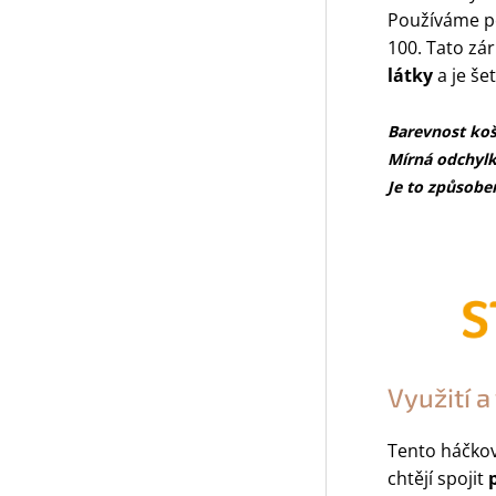
Používáme p
100. Tato zá
látky
a je šet
Barevnost koš
Mírná odchylk
Je to způsoben
Využití 
Tento háčkova
chtějí spojit