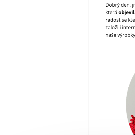
Dobrý den, j
která
objevi
radost se kt
založili int
naše výrobky 