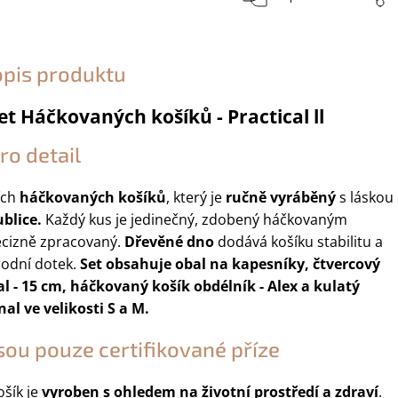
opis produktu
et Háčkovaných košíků - Practical ll
ro detail
ích
háčkovaných košíků
, který je
ručně vyráběný
s láskou
blice.
Každý kus je jedinečný, zdobený háčkovaným
ecizně zpracovaný.
Dřevěné dno
dodává košíku stabilitu a
rodní dotek.
Set obsahuje obal na kapesníky, čtvercový
al - 15 cm, háčkovaný košík obdélník - Alex a kulatý
nal ve velikosti S a M.
sou pouze certifikované příze
šík je
vyroben s ohledem na životní prostředí a zdraví
.