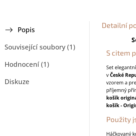
Detailní p
Popis
S
Související soubory (1)
S citem p
Hodnocení (1)
Set elegantn
v
České Repu
Diskuze
vzorem a pr
příjemný pří
košík origin
košík - Origi
Použity j
Háčkovaný ko