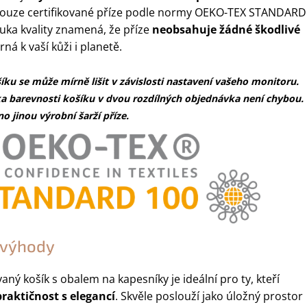
ouze certifikované příze podle normy OEKO-TEX STANDARD
ruka kvality znamená, že příze
neobsahuje žádné škodlivé
rná k vaší kůži i planetě.
íku se může mírně lišit v závislosti nastavení vašeho monitoru.
a barevnosti košíku v dvou rozdílných objednávka není chybou.
o jinou výrobní šarží příze.
a výhody
ný košík s obalem na kapesníky je ideální pro ty, kteří
praktičnost s elegancí
. Skvěle poslouží jako úložný prostor