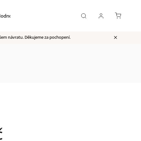
odnocení obchodu
Moje objednávka
našem návratu. Děkujeme za pochopení.
č