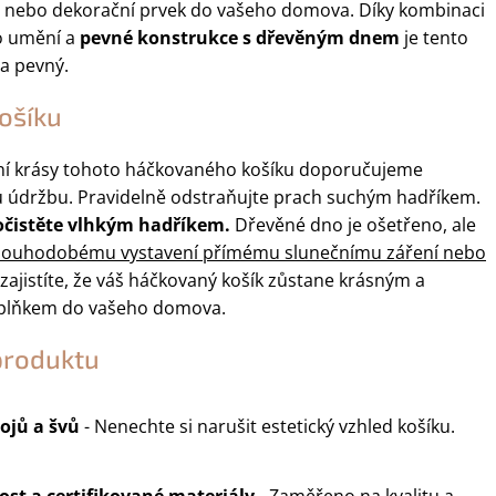
 nebo dekorační prvek do vašeho domova. Díky kombinaci
o umění a
pevné konstrukce s dřevěným dnem
je tento
 a pevný.
ošíku
ní krásy tohoto háčkovaného košíku doporučujeme
 údržbu. Pravidelně odstraňujte prach suchým hadříkem.
 očistěte vlhkým hadříkem.
Dřevěné dno je ošetřeno, ale
dlouhodobému vystavení přímému slunečnímu záření nebo
zajistíte, že váš háčkovaný košík zůstane krásným a
plňkem do vašeho domova.
produktu
ojů a švů
- Nenechte si narušit estetický vzhled košíku.