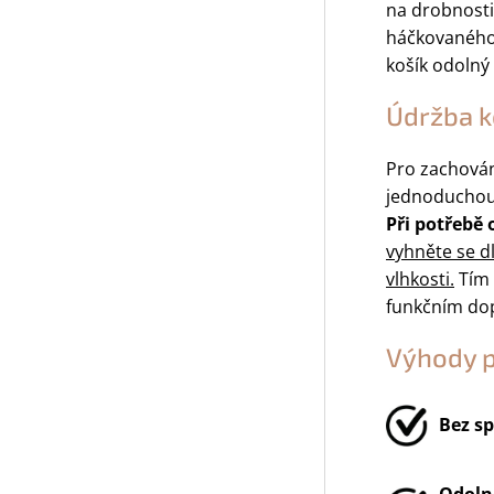
na drobnosti
háčkovanéh
košík odolný
Údržba k
Pro zachová
jednoduchou
Při potřebě
vyhněte se 
vlhkosti.
Tím 
funkčním do
Výhody 
Bez sp