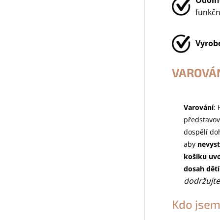
Odolno
funkčn
Vyrob
VAROVÁN
Varování
:
představov
dospělí doh
aby
nevyst
košíku uvo
dosah dětí
dodržujte
Kdo jsem