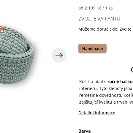
od 2 199 Kč / 1 ks
ZVOLTE VARIANTU
Můžeme doručit do:
Zvolte
Handmade
Košík a obal s
ručně háčk
interiéru. Tyto klenoty jso
řemeslné dovednosti. Košík
zajišťující kvalitu a trvanliv
Detailní informace
Barva