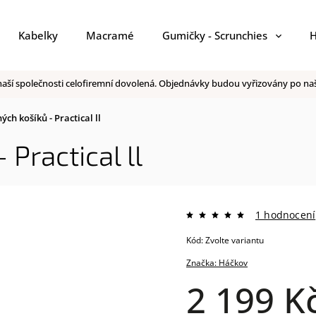
Kabelky
Macramé
Gumičky - Scrunchies
H
 v naší společnosti celofiremní dovolená. Objednávky budou vyřizovány po 
ch košíků - Practical ll
Practical ll
1 hodnocení
Kód:
Zvolte variantu
Značka:
Háčkov
2 199 K