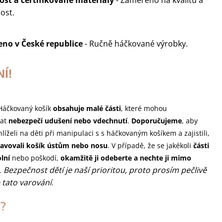
st a certifikované materiály
- Zaměřeno na kvalitu a
ost.
eno v
České republice
- Ručně háčkované výrobky.
Í!
 Háčkovaný košík
obsahuje malé části
, které mohou
at
nebezpečí udušení nebo vdechnutí
.
Doporučujeme
, aby
líželi na děti při manipulaci s s háčkovaným košíkem a zajistili,
avovali košík ústům nebo nosu
. V případě, že se jakékoli
části
lní
nebo poškodí,
okamžitě ji odeberte a nechte ji mimo
Bezpečnost dětí je naší prioritou, proto prosím pečlivě
.
 tato varování
.
?