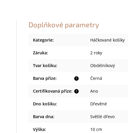
Doplňkové parametry
Kategorie
:
Háčkované košíky
Záruka
:
2 roky
Tvar košíku
:
Obdélníkový
Barva příze
:
Černá
?
Certifikovaná příze
:
Ano
?
Dno košíku
:
Dřevěné
Barva dna
:
Světlé dřevo
Výška
:
10 cm