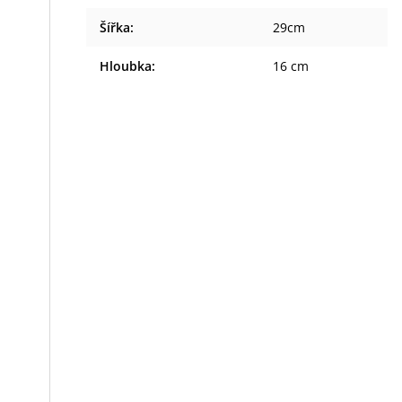
Šířka
:
29cm
Hloubka
:
16 cm