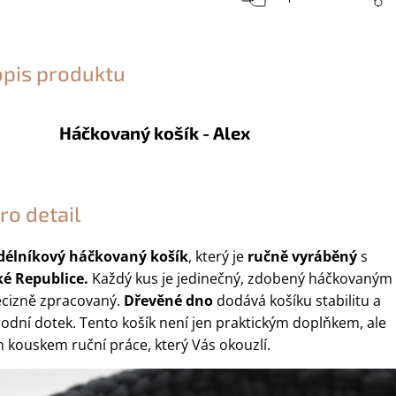
opis produktu
Háčkovaný košík - Alex
ro detail
délníkový háčkovaný košík
, který je
ručně vyráběný
s
ké Republice.
Každý kus je jedinečný, zdobený háčkovaným
ecizně zpracovaný.
Dřevěné dno
dodává košíku stabilitu a
rodní dotek. Tento košík není jen praktickým doplňkem, ale
 kouskem ruční práce, který Vás okouzlí.