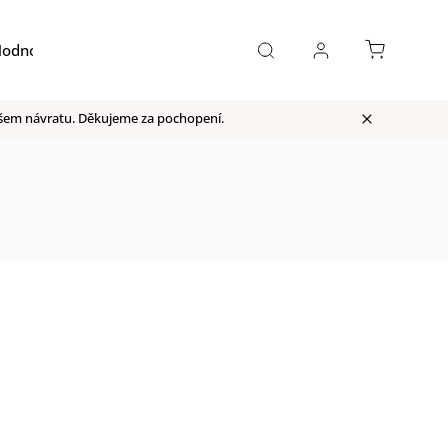
odnocení obchodu
Moje objednávka
našem návratu. Děkujeme za pochopení.