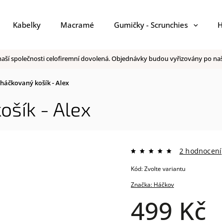
Kabelky
Macramé
Gumičky - Scrunchies
H
 v naší společnosti celofiremní dovolená. Objednávky budou vyřizovány po 
háčkovaný košík - Alex
ošík - Alex
2 hodnocení
Kód:
Zvolte variantu
Značka:
Háčkov
499 Kč