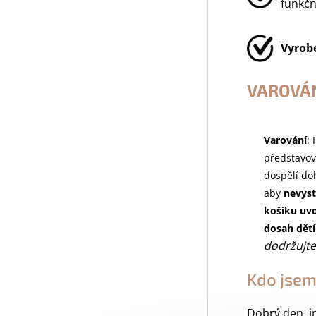
funkčn
Vyrob
VAROVÁN
Varování
:
představov
dospělí doh
aby
nevyst
košíku uvo
dosah dětí
dodržujte
Kdo jsem
Dobrý den, j