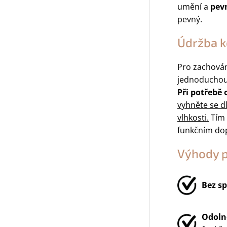
umění a
pev
pevný.
Údržba k
Pro zachová
jednoduchou
Při potřebě
vyhněte se 
vlhkosti.
Tím 
funkčním do
Výhody 
Bez sp
Odolno