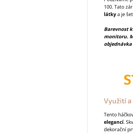
100. Tato zá
látky
a je šet
Barevnost ko
monitoru. M
objednávka n
Využití 
Tento háčkova
elegancí
. Sk
dekorační p