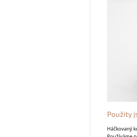
Použity j
Háčkovaný ko
Používáme p