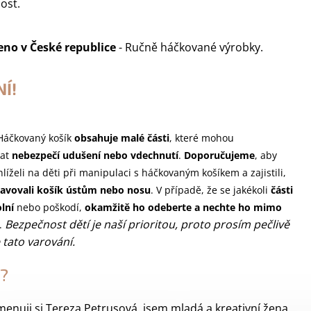
ost.
eno v
České republice
- Ručně háčkované výrobky.
Í!
 Háčkovaný košík
obsahuje malé části
, které mohou
at
nebezpečí udušení nebo vdechnutí
.
Doporučujeme
, aby
líželi na děti při manipulaci s háčkovaným košíkem a zajistili,
avovali košík ústům nebo nosu
. V případě, že se jakékoli
části
lní
nebo poškodí,
okamžitě ho odeberte a nechte ho mimo
Bezpečnost dětí je naší prioritou, proto prosím pečlivě
.
 tato varování.
?
menuji si Tereza Petrusová, jsem mladá a kreativní žena,