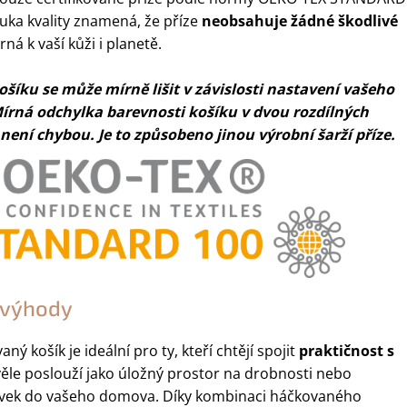
ruka kvality znamená, že příze
neobsahuje žádné škodlivé
rná k vaší kůži i planetě.
šíku se může mírně lišit v závislosti nastavení vašeho
írná odchylka barevnosti košíku v dvou rozdílných
ení chybou. Je to způsobeno jinou výrobní šarží příze.
a výhody
ný košík je ideální pro ty, kteří chtějí spojit
praktičnost s
věle poslouží jako úložný prostor na drobnosti nebo
rvek do vašeho domova. Díky kombinaci háčkovaného