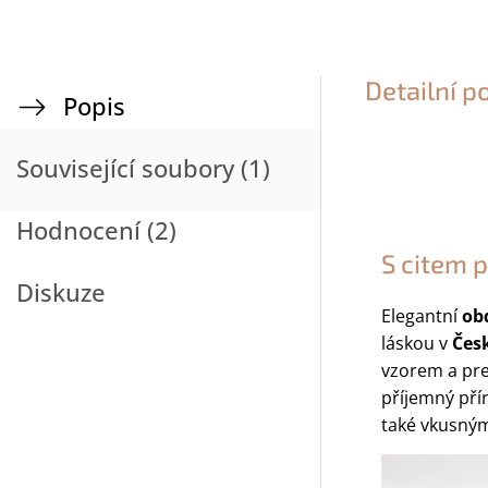
Detailní p
Popis
Související soubory (1)
Hodnocení (2)
S citem p
Diskuze
Elegantní
ob
láskou v
Čes
vzorem a pr
příjemný pří
také vkusným