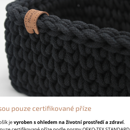
sou pouze certifikované příze
šík je
vyroben s ohledem na životní prostředí a zdraví
.
ouze certifikované příze podle normy OEKO-TEX STANDARD