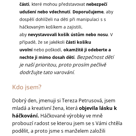
části
, které mohou představovat
nebezpečí
udušení nebo vdechnutí
.
Doporučujeme
, aby
dospělí dohlíželi na děti při manipulaci s s
háčkovaným košíkem a zajistili,
aby
nevystavovali košík ústům nebo nosu
. V
případě, že se jakékoli
části košíku
uvolní
nebo poškodí,
okamžitě ji odeberte a
Bezpečnost dětí
nechte ji mimo dosah dětí
.
je naší prioritou, proto prosím pečlivě
dodržujte tato varování
.
Kdo jsem?
Dobrý den, jmenuji si Tereza Petrusová, jsem
mladá a kreativní žena, která
objevila lásku k
háčkování.
Háčkované výrobky ve mně
probouzí radost se kterou jsem se s Vámi chtěla
podělit, a proto jsme s manželem založili