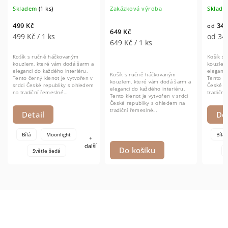
Skladem
(1 ks)
Zakázková výroba
Sklade
499 Kč
349
od
649 Kč
499 Kč / 1 ks
od 349
649 Kč / 1 ks
Košík s ručně háčkovaným
Košík s
kouzlem, které vám dodá šarm a
kouzlem
eleganci do každého interiéru.
eleganci
Košík s ručně háčkovaným
Tento černý klenot je vytvořen v
Tento kl
kouzlem, které vám dodá šarm a
srdci České republiky s ohledem
České r
eleganci do každého interiéru.
na tradiční řemeslné...
tradiční
Tento klenot je vytvořen v srdci
České republiky s ohledem na
tradiční řemeslné...
Detail
Det
Bílá
Moonlight
Bílá
+
další
Do košíku
Světle šedá