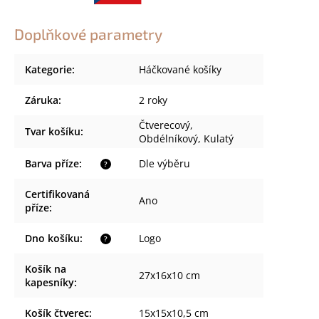
Doplňkové parametry
Kategorie
:
Háčkované košíky
Záruka
:
2 roky
Čtverecový,
Tvar košíku
:
Obdélníkový, Kulatý
Barva příze
:
Dle výběru
?
Certifikovaná
Ano
příze
:
Dno košíku
:
Logo
?
Košík na
27x16x10 cm
kapesníky
:
Košík čtverec
:
15x15x10,5 cm