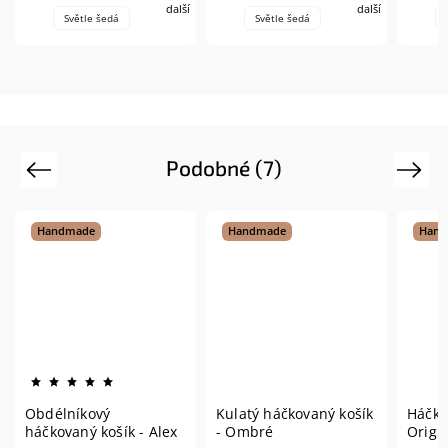
další
další
Světle šedá
Světle šedá
Podobné (7)
Previous
Next
Handmade
Handmade
Hand
Obdélníkový
Kulatý háčkovaný košík
Háčko
háčkovaný košík - Alex
- Ombré
Origi