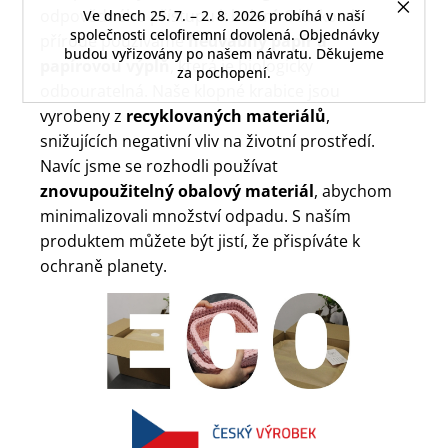
odpovědného přístupu k balení. S láskou k
Ve dnech 25. 7. – 2. 8. 2026 probíhá v naší
společnosti celofiremní dovolená. Objednávky
přírodě používáme
hedvábný papír a
budou vyřizovány po našem návratu. Děkujeme
papírovou výplň
, která je biologicky
za pochopení.
odbouratelná. Naše klopné krabice jsou
vyrobeny z
recyklovaných materiálů
,
snižujících negativní vliv na životní prostředí.
Navíc jsme se rozhodli používat
znovupoužitelný obalový materiál
, abychom
minimalizovali množství odpadu. S naším
produktem můžete být jistí, že přispíváte k
ochraně planety.