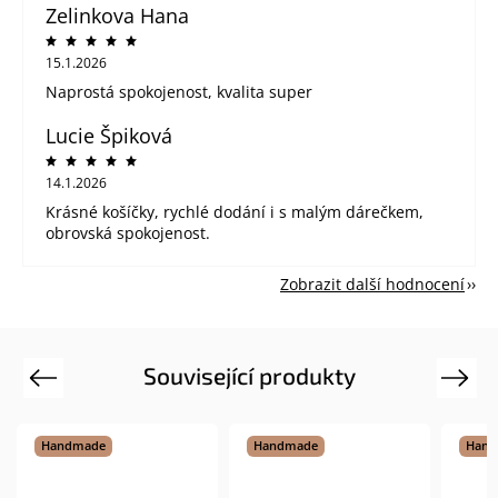
Zelinkova Hana
15.1.2026
Naprostá spokojenost, kvalita super
Lucie Špiková
14.1.2026
Krásné košíčky, rychlé dodání i s malým dárečkem,
obrovská spokojenost.
Zobrazit další hodnocení
Související produkty
Previous
Next
Handmade
Handmade
Hand