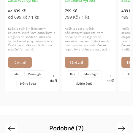
Zakázková výroba
Zakázková výroba
Zakázk
699 Kč
799 Kč
499 Kč
od
od 699 Kč / 1 ks
799 Kč / 1 ks
499 Kč
Košík s ručně háčkovaným
Košík a obal s ručně
Košík s
kouzlem, které vám dodá šarm a
háčkovaným kouzlem, vám
kouzlem
eleganci do každého interiéru.
dodají šarm a eleganci do
eleganci
Tento klenot je vytvořen v srdci
každého interiéru. Tyto klenoty
Tento kl
České republiky s ohledem na
jsou vytvořeny v srdci České
České r
tradiční řemeslné...
republiky s ohledem na tradiční
tradiční
řemeslné...
Detail
Detail
Det
Bílá
Moonlight
Bílá
Moonlight
Bílá
+
+
další
další
Světle šedá
Světle šedá
Podobné (7)
Previous
Next