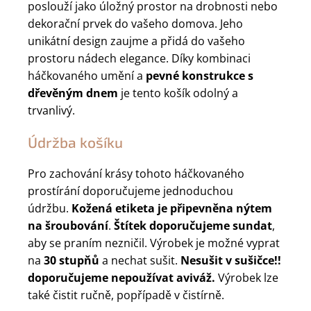
poslouží jako úložný prostor na drobnosti nebo
dekorační prvek do vašeho domova. Jeho
unikátní design zaujme a přidá do vašeho
prostoru nádech elegance. Díky kombinaci
háčkovaného umění a
pevné konstrukce s
dřevěným dnem
je tento košík odolný a
trvanlivý.
Údržba košíku
Pro zachování krásy tohoto háčkovaného
prostírání doporučujeme jednoduchou
údržbu.
Kožená etiketa je připevněna nýtem
na šroubování
.
Štítek doporučujeme sundat
,
aby se praním nezničil. Výrobek je možné vyprat
na
30 stupňů
a nechat sušit.
Nesušit v sušičce!!
doporučujeme
nepoužívat aviváž.
Výrobek lze
také čistit ručně, popřípadě v čistírně.