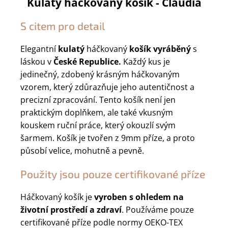
Kulatý háčkovaný košík - Claudia
S citem pro detail
Elegantní
kulatý
háčkovaný
košík
vyráběný
s
láskou v
České Republice.
Každý kus je
jedinečný, zdobený krásným háčkovaným
vzorem, který zdůrazňuje jeho autentičnost a
precizní zpracování. Tento košík není jen
praktickým doplňkem, ale také vkusným
kouskem ruční práce, který okouzlí svým
šarmem. Košík je tvořen z 9mm příze, a proto
působí velice, mohutně a pevně.
Použity jsou pouze certifikované příze
Háčkovaný košík je
vyroben s ohledem na
životní prostředí a zdraví
. Používáme pouze
certifikované příze podle normy OEKO-TEX