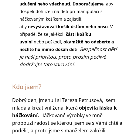
udušení nebo vdechnutí
.
Doporučujeme
, aby
dospělí dohlíželi na děti při manipulaci s
háčkovaným košíkem a zajistili,
aby
nevystavovali košík ústům nebo nosu
. V
případě, že se jakékoli
části košíku
uvolní
nebo poškodí,
okamžitě ho odeberte a
Bezpečnost dětí
nechte ho mimo dosah dětí
.
je naší prioritou, proto prosím pečlivě
dodržujte tato varování.
Kdo jsem?
Dobrý den, jmenuji si Tereza Petrusová, jsem
mladá a kreativní žena, která
objevila lásku k
háčkování.
Háčkované výrobky ve mně
probouzí radost se kterou jsem se s Vámi chtěla
podělit, a proto jsme s manželem založili