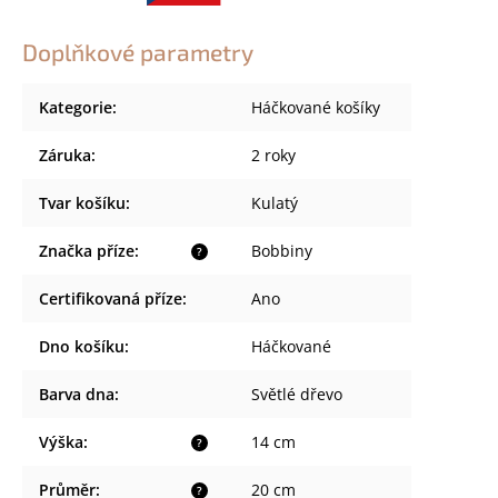
Doplňkové parametry
Kategorie
:
Háčkované košíky
Záruka
:
2 roky
Tvar košíku
:
Kulatý
Značka příze
:
Bobbiny
?
Certifikovaná příze
:
Ano
Dno košíku
:
Háčkované
Barva dna
:
Světlé dřevo
Výška
:
14 cm
?
Průměr
:
20 cm
?