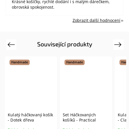
Krásné košíčky, rychlé dodání i s malým dárečkem,
obrovská spokojenost.
Zobrazit další hodnocení
Související produkty
Previous
Next
Handmade
Handmade
Hand
Kulatý háčkovaný košík
Set Háčkovaných
Kulat
- Dotek dřeva
košíků - Practical
- Cla