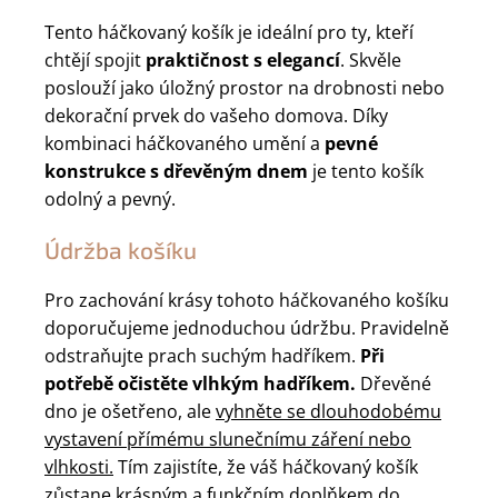
Tento háčkovaný košík je ideální pro ty, kteří
chtějí spojit
praktičnost s elegancí
. Skvěle
poslouží jako úložný prostor na drobnosti nebo
dekorační prvek do vašeho domova. Díky
kombinaci háčkovaného umění a
pevné
konstrukce s dřevěným dnem
je tento košík
odolný a pevný.
Údržba košíku
Pro zachování krásy tohoto háčkovaného košíku
doporučujeme jednoduchou údržbu. Pravidelně
odstraňujte prach suchým hadříkem.
Při
potřebě očistěte vlhkým hadříkem.
Dřevěné
dno je ošetřeno, ale
vyhněte se dlouhodobému
vystavení přímému slunečnímu záření nebo
vlhkosti.
Tím zajistíte, že váš háčkovaný košík
zůstane krásným a funkčním doplňkem do