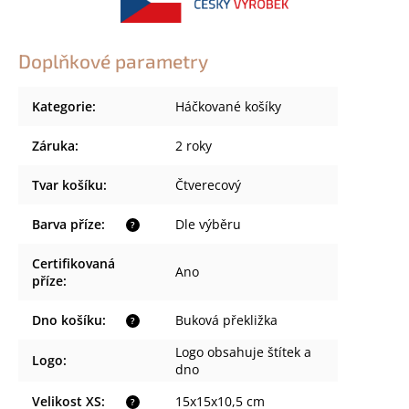
Doplňkové parametry
Kategorie
:
Háčkované košíky
Záruka
:
2 roky
Tvar košíku
:
Čtverecový
Barva příze
:
Dle výběru
?
Certifikovaná
Ano
příze
:
Dno košíku
:
Buková překližka
?
Logo obsahuje štítek a
Logo
:
dno
Velikost XS
:
15x15x10,5 cm
?