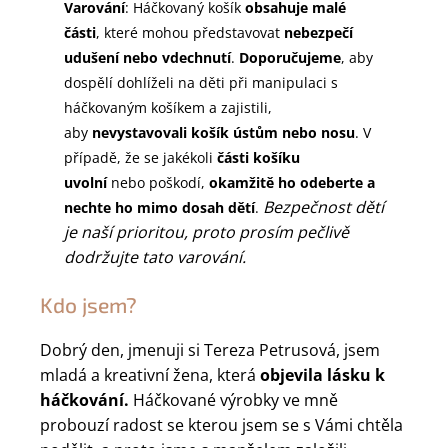
Varování
: Háčkovaný košík
obsahuje malé
části
, které mohou představovat
nebezpečí
udušení nebo vdechnutí
.
Doporučujeme
, aby
dospělí dohlíželi na děti při manipulaci s
háčkovaným košíkem a zajistili,
aby
nevystavovali košík ústům nebo nosu
. V
případě, že se jakékoli
části košíku
uvolní
nebo poškodí,
okamžitě ho odeberte a
Bezpečnost dětí
nechte ho mimo dosah dětí
.
je naší prioritou, proto prosím pečlivě
dodržujte tato varování.
Kdo jsem?
Dobrý den, jmenuji si Tereza Petrusová, jsem
mladá a kreativní žena, která
objevila lásku k
háčkování.
Háčkované výrobky ve mně
probouzí radost se kterou jsem se s Vámi chtěla