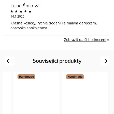
Lucie Špiková
14.1.2026
Krásné košíčky, rychlé dodání i s malým dárečkem,
obrovská spokojenost.
Zobrazit další hodnocení
Související produkty
Previous
Next
Handmade
Handmade
Hand