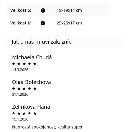
Velikost S
:
19x19x14 cm
?
Velikost M
:
25x25x17 cm
?
Michaela Chudá
14.3.2026
Olga Bolechova
31.1.2026
Zelinkova Hana
15.1.2026
Naprostá spokojenost, kvalita super