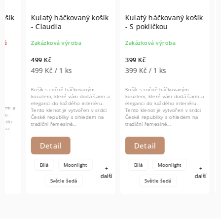
Kulatý háčkovaný košík
Kulatý háčkovaný košík
Kulat
- Claudia
- S pokličkou
- Omb
Zakázková výroba
Zakázková výroba
Zakázk
499 Kč
399 Kč
649 Kč
499 Kč / 1 ks
399 Kč / 1 ks
649 Kč
Košík s ručně háčkovaným
Košík s ručně háčkovaným
kouzlem, které vám dodá šarm a
kouzlem, které vám dodá šarm a
eleganci do každého interiéru.
eleganci do každého interiéru.
Košík s
Tento klenot je vytvořen v srdci
Tento klenot je vytvořen v srdci
kouzlem
České republiky s ohledem na
České republiky s ohledem na
eleganci
tradiční řemeslné...
tradiční řemeslné...
Tento kl
České r
tradiční
Detail
Detail
Bílá
Moonlight
Bílá
Moonlight
+
+
další
další
Do
Světle šedá
Světle šedá