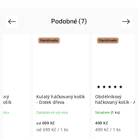
Podobné (7)
Previous
Next
Handmade
Handmade
Hand
Kulatý háčkovaný košík
Obdélníkový
Set H
- Dotek dřeva
háčkovaný košík - Alex
košík
Zakázková výroba
Skladem
(1 ks)
Zakázk
699 Kč
499 Kč
od
899 Kč
od 699 Kč / 1 ks
499 Kč / 1 ks
899 Kč