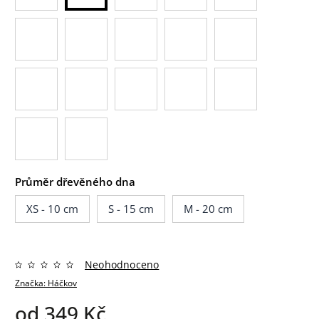
Průměr dřevěného dna
XS - 10 cm
S - 15 cm
M - 20 cm
Neohodnoceno
Značka:
Háčkov
od
349 Kč