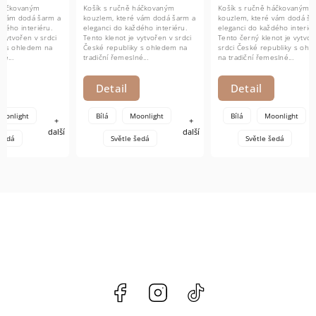
Košík s ručně háčkovaným
Košík s ručně háčkovaným
kouzlem, které vám dodá šarm a
kouzlem, které vám dodá šarm a
eleganci do každého interiéru.
eleganci do každého interiéru.
Košík s
Tento klenot je vytvořen v srdci
Tento černý klenot je vytvořen v
kouzlem
České republiky s ohledem na
srdci České republiky s ohledem
eleganci
tradiční řemeslné...
na tradiční řemeslné...
Tento kl
České r
tradiční
Detail
Detail
Bílá
Moonlight
Bílá
Moonlight
+
+
další
další
Do
Světle šedá
Světle šedá
Facebook
Instagram
@hackov.cz