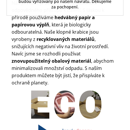
budou vyřizovány po našem návratu. Děkujeme
Náš produkt je zárukou ekologického a
za pochopení.
odpovědného přístupu k balení. S láskou k
přírodě používáme
hedvábný papír a
papírovou výplň
, která je biologicky
odbouratelná. Naše klopné krabice jsou
vyrobeny z
recyklovaných materiálů
,
snižujících negativní vliv na životní prostředí.
Navíc jsme se rozhodli používat
znovupoužitelný obalový materiál
, abychom
minimalizovali množství odpadu. S naším
produktem můžete být jistí, že přispíváte k
ochraně planety.