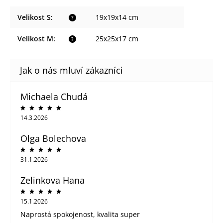
Velikost S
:
19x19x14 cm
?
Velikost M
:
25x25x17 cm
?
Michaela Chudá
14.3.2026
Olga Bolechova
31.1.2026
Zelinkova Hana
15.1.2026
Naprostá spokojenost, kvalita super