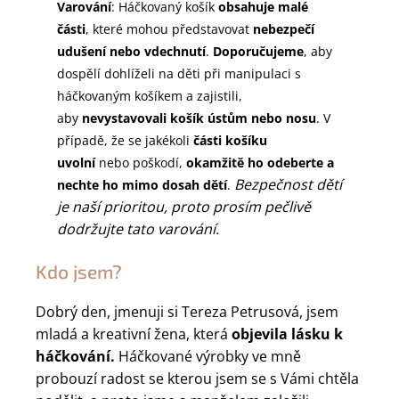
Varování
: Háčkovaný košík
obsahuje malé
části
, které mohou představovat
nebezpečí
udušení nebo vdechnutí
.
Doporučujeme
, aby
dospělí dohlíželi na děti při manipulaci s
háčkovaným košíkem a zajistili,
aby
nevystavovali košík ústům nebo nosu
. V
případě, že se jakékoli
části košíku
uvolní
nebo poškodí,
okamžitě ho odeberte a
Bezpečnost dětí
nechte ho mimo dosah dětí
.
je naší prioritou, proto prosím pečlivě
dodržujte tato varování.
Kdo jsem?
Dobrý den, jmenuji si Tereza Petrusová, jsem
mladá a kreativní žena, která
objevila lásku k
háčkování.
Háčkované výrobky ve mně
probouzí radost se kterou jsem se s Vámi chtěla