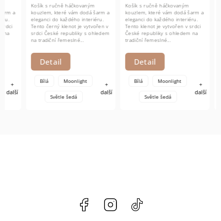
Košík s ručně háčkovaným
Košík s ručně háčkovaným
Košík a 
kouzlem, které vám dodá šarm a
kouzlem, které vám dodá šarm a
háčkova
eleganci do každého interiéru.
eleganci do každého interiéru.
dodají š
Tento černý klenot je vytvořen v
Tento klenot je vytvořen v srdci
každého 
srdci České republiky s ohledem
České republiky s ohledem na
jsou vyt
na tradiční řemeslné...
tradiční řemeslné...
republik
řemeslné
Detail
Detail
Det
Bílá
Moonlight
Bílá
Moonlight
Bílá
+
+
další
další
Světle šedá
Světle šedá
Facebook
Instagram
@hackov.cz