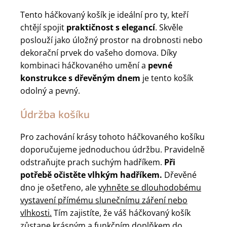
Tento háčkovaný košík je ideální pro ty, kteří
chtějí spojit
praktičnost s elegancí
. Skvěle
poslouží jako úložný prostor na drobnosti nebo
dekorační prvek do vašeho domova. Díky
kombinaci háčkovaného umění a
pevné
konstrukce s dřevěným dnem
je tento košík
odolný a pevný.
Údržba košíku
Pro zachování krásy tohoto háčkovaného košíku
doporučujeme jednoduchou údržbu. Pravidelně
odstraňujte prach suchým hadříkem.
Při
potřebě očistěte vlhkým hadříkem.
Dřevěné
dno je ošetřeno, ale
vyhněte se dlouhodobému
vystavení přímému slunečnímu záření nebo
vlhkosti.
Tím zajistíte, že váš háčkovaný košík
zůstane krásným a funkčním doplňkem do