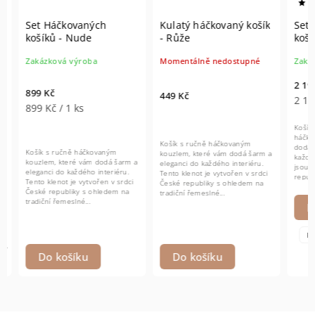
Set Háčkovaných
Kulatý háčkovaný košík
Set H
košíků - Nude
- Růže
košíků
Zakázková výroba
Momentálně nedostupné
Zakázk
2 199 
899 Kč
449 Kč
2 199 
899 Kč / 1 ks
Košík a 
háčkova
Košík s ručně háčkovaným
dodají š
Košík s ručně háčkovaným
kouzlem, které vám dodá šarm a
každého 
kouzlem, které vám dodá šarm a
eleganci do každého interiéru.
jsou vyt
eleganci do každého interiéru.
Tento klenot je vytvořen v srdci
republik
Tento klenot je vytvořen v srdci
České republiky s ohledem na
řemeslné
České republiky s ohledem na
tradiční řemeslné...
tradiční řemeslné...
Det
Bílá
Do košíku
Do košíku