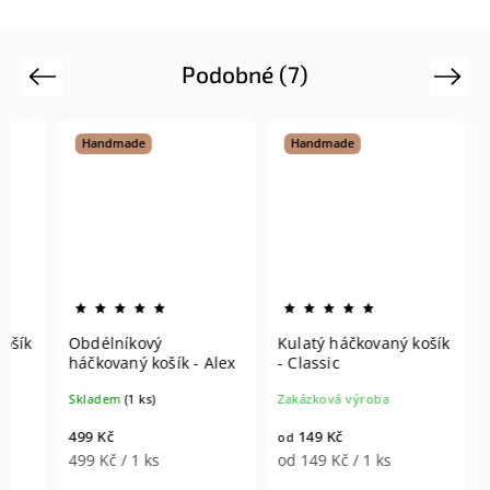
Podobné (7)
Previous
Next
Handmade
Handmade
Hand
Obdélníkový
Kulatý háčkovaný košík
Set H
háčkovaný košík - Alex
- Classic
košíků
Skladem
(1 ks)
Zakázková výroba
Zakázk
499 Kč
149 Kč
799 Kč
od
499 Kč / 1 ks
od 149 Kč / 1 ks
799 Kč