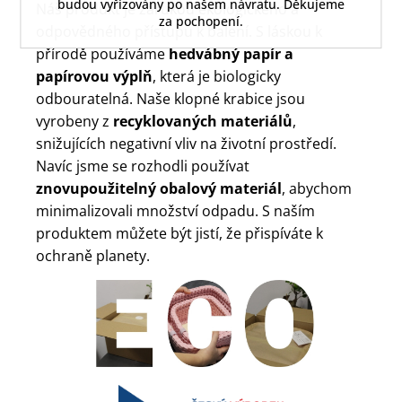
budou vyřizovány po našem návratu. Děkujeme
Náš produkt je zárukou ekologického a
za pochopení.
odpovědného přístupu k balení. S láskou k
přírodě používáme
hedvábný papír a
papírovou výplň
, která je biologicky
odbouratelná. Naše klopné krabice jsou
vyrobeny z
recyklovaných materiálů
,
snižujících negativní vliv na životní prostředí.
Navíc jsme se rozhodli používat
znovupoužitelný obalový materiál
, abychom
minimalizovali množství odpadu. S naším
produktem můžete být jistí, že přispíváte k
ochraně planety.