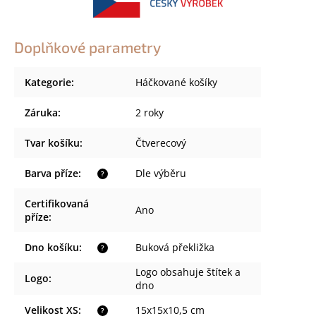
Doplňkové parametry
Kategorie
:
Háčkované košíky
Záruka
:
2 roky
Tvar košíku
:
Čtverecový
Barva příze
:
Dle výběru
?
Certifikovaná
Ano
příze
:
Dno košíku
:
Buková překližka
?
Logo obsahuje štítek a
Logo
:
dno
Velikost XS
:
15x15x10,5 cm
?