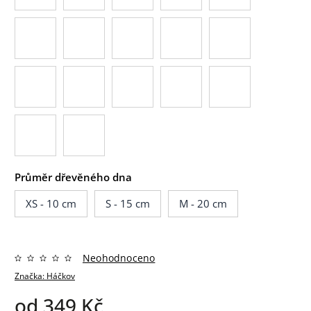
Průměr dřevěného dna
XS - 10 cm
S - 15 cm
M - 20 cm
Neohodnoceno
Značka:
Háčkov
od
349 Kč