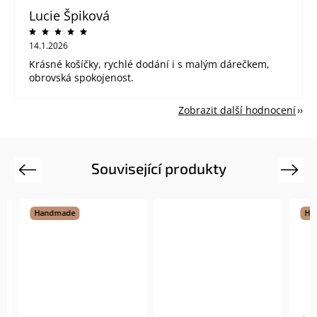
Lucie Špiková
14.1.2026
Krásné košíčky, rychlé dodání i s malým dárečkem,
obrovská spokojenost.
Zobrazit další hodnocení
Související produkty
Previous
Next
Handmade
Hand