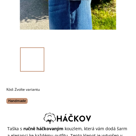
Kód:
Zvolte variantu
Handmade
Taška s
ručně háčkovaným
kouzlem, která vám dodá šarm
a eleganci ke každému outfitu. Tento klenot je vytvořen v