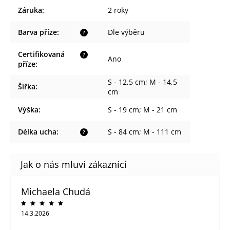
Záruka
:
2 roky
Barva příze
:
Dle výběru
?
Certifikovaná
?
Ano
příze
:
S - 12,5 cm; M - 14,5
Šířka
:
cm
Výška
:
S - 19 cm; M - 21 cm
Délka ucha
:
S - 84 cm; M - 111 cm
?
Michaela Chudá
14.3.2026