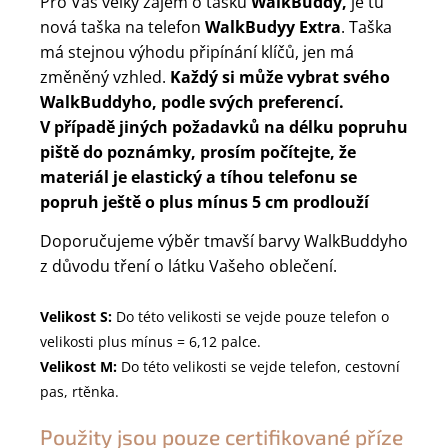
Pro Váš velký zájem o tašku
WalkBuddy,
je tu
nová taška na telefon
WalkBudyy Extra
. Taška
má stejnou výhodu připínání klíčů, jen má
změněný vzhled.
Každý si může vybrat svého
WalkBuddyho, podle svých preferencí.
V případě jiných požadavků na délku popruhu
piště do poznámky, prosím počítejte, že
materiál je elastický a tíhou telefonu se
popruh ještě o plus mínus 5 cm prodlouží
Doporučujeme výběr tmavší barvy WalkBuddyho
z důvodu tření o látku Vašeho oblečení.
Velikost S:
Do této velikosti se vejde pouze telefon o
velikosti plus mínus = 6,12 palce.
Velikost M:
Do této velikosti se vejde telefon, cestovní
pas, rtěnka.
Použity jsou pouze certifikované příze