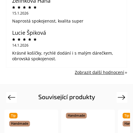
Zelinkova Hana
15.1.2026
Naprostá spokojenost, kvalita super
Lucie Špiková
14.1.2026
Krásné košíčky, rychlé dodání i s malým dárečkem,
obrovská spokojenost.
Zobrazit další hodnocení
Související produkty
Previous
Next
Tip
Handmade
Tip
Handmade
Hand