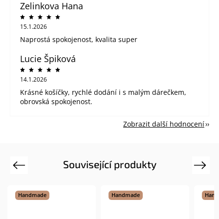
Zelinkova Hana
15.1.2026
Naprostá spokojenost, kvalita super
Lucie Špiková
14.1.2026
Krásné košíčky, rychlé dodání i s malým dárečkem,
obrovská spokojenost.
Zobrazit další hodnocení
Související produkty
Previous
Next
Handmade
Handmade
Tip
Han