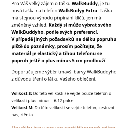
Pro Váš velký zájem o tašku
WalkBuddy,
je tu
nová taška na telefon
WalkBudyy Extra
. Taška
má stejnou výhodu připínání klíčů, jen má
změněný vzhled.
Každý si může vybrat svého
WalkBuddyho, podle svých preferencí.
V případě jiných požadavků na délku popruhu
piště do poznámky, prosím počítejte, že
materiál je elastický a tíhou telefonu se
popruh ještě o plus mínus 5 cm prodlouží
Doporučujeme výběr tmavší barvy WalkBuddyho
z důvodu tření o látku Vašeho oblečení.
Velikost S:
Do této velikosti se vejde pouze telefon o
velikosti plus mínus = 6,12 palce.
Velikost M:
Do této velikosti se vejde telefon, cestovní
pas, rtěnka.
Použity jsou pouze certifikované příze