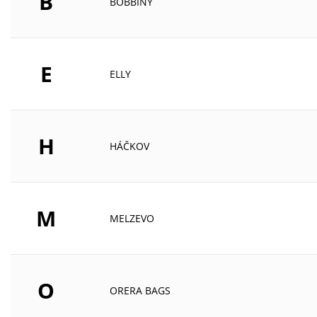
B
BOBBINY
E
ELLY
H
HÁČKOV
M
MELZEVO
O
ORERA BAGS