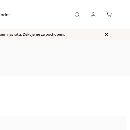
odnocení obchodu
Moje objednávka
našem návratu. Děkujeme za pochopení.