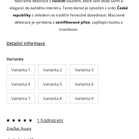
Macramé dekorace s
ručním
kouzlem, které vám dodá šarm a
eleganci do každého interiéru. Tento klenot je vytvořen v srdci
České
republiky
s ohledem na tradiční řemeslné dovednosti. Macramé
dekorace je vyrobena z
certifikované příze
, zajišťující kvalitu a
trvanlivost.
Detailní informace
Varianta
Varianta 1
Varianta 2
Varianta 3
Varianta 4
Varianta 5
Varianta 6
Varianta 7
Varianta 8
Varianta 9
1 hodnocení
Značka:
Auura