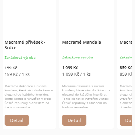
Macramé Mandala
Macramé - Síťovka
Macra
Skřít
Zakázková výroba
Zakázková výroba
Zakázk
1 099 Kč
859 Kč
269 Kč
1 099 Kč / 1 ks
859 Kč / 1 ks
269 Kč
Macramé dekorace s ručním
Macramé taška s ručním
Macramé
kouzlem, které vám dodá šarm a
kouzlem, která vám dodá šarm a
kouzlem
eleganci do každého interiéru.
eleganci. Tento klenot je
eleganci
Tento klenot je vytvořen v srdci
vytvořen v srdci České republiky
Tento kl
České republiky s ohledem na
s ohledem na tradiční řemeslné
České r
tradiční řemeslné...
dovednosti. Macramé taška je...
tradiční
Det
Detail
Do košíku