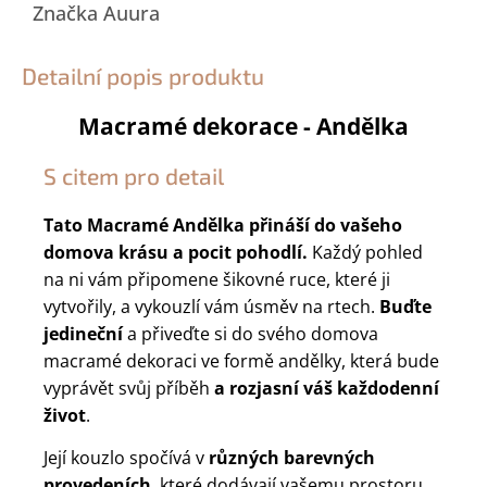
Značka
Auura
Detailní popis produktu
Macramé dekorace - Andělka
S citem pro detail
Tato Macramé Andělka přináší do vašeho
domova krásu a pocit pohodlí.
Každý pohled
na ni vám připomene šikovné ruce, které ji
vytvořily, a vykouzlí vám úsměv na rtech.
Buďte
jedineční
a přiveďte si do svého domova
macramé dekoraci ve formě andělky, která bude
vyprávět svůj příběh
a rozjasní váš každodenní
život
.
Její kouzlo spočívá v
různých barevných
provedeních
, které dodávají vašemu prostoru