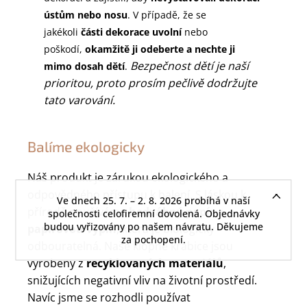
ústům nebo nosu
. V případě, že se
jakékoli
části dekorace uvolní
nebo
poškodí,
okamžitě ji odeberte a nechte ji
Bezpečnost dětí je naší
mimo dosah dětí
.
prioritou, proto prosím pečlivě dodržujte
tato varování.
Balíme ekologicky
Náš produkt je zárukou ekologického a
odpovědného přístupu k balení. S láskou k
Ve dnech 25. 7. – 2. 8. 2026 probíhá v naší
přírodě používáme
hedvábný papír a
společnosti celofiremní dovolená. Objednávky
budou vyřizovány po našem návratu. Děkujeme
papírovou výplň
, která je biologicky
za pochopení.
odbouratelná. Naše klopné krabice jsou
vyrobeny z
recyklovaných materiálů
,
snižujících negativní vliv na životní prostředí.
Navíc jsme se rozhodli používat