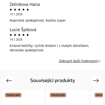
Zelinkova Hana
15.1.2026
Naprostá spokojenost, kvalita super
Lucie Špiková
14.1.2026
Krásné košíčky, rychlé dodání i s malým dárečkem,
obrovská spokojenost.
Zobrazit další hodnocení
Související produkty
Previous
Next
Handmade
Handmade
Hand