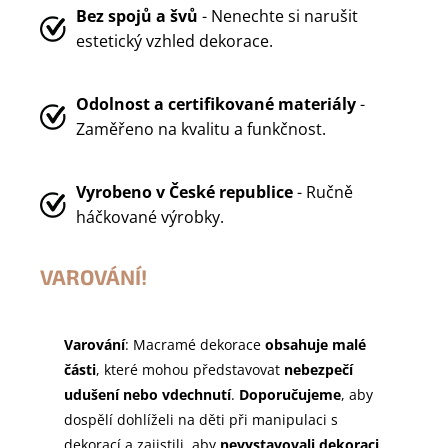
Bez spojů a švů
- Nenechte si narušit
estetický vzhled dekorace.
Odolnost a certifikované materiály
-
Zaměřeno na kvalitu a funkčnost.
Vyrobeno v
České republice
- Ručně
háčkované výrobky.
VAROVÁNÍ!
Varování
: Macramé dekorace
obsahuje malé
části
, které mohou představovat
nebezpečí
udušení nebo vdechnutí
.
Doporučujeme
, aby
dospělí dohlíželi na děti při manipulaci s
dekorací a zajistili, aby
nevystavovali dekoraci